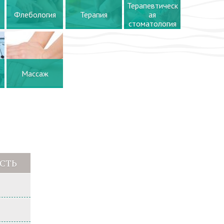
Терапевтическ
Флебология
Терапия
ая
стоматология
Массаж
СТЬ