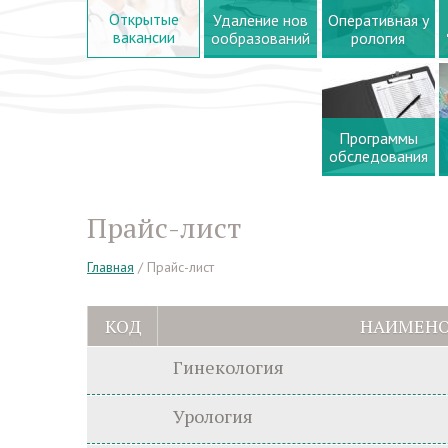
Открытые
Удаление нов
Оперативная у
вакансии
ообразований
рология
Программы
обследования
Прайс-лист
Главная
/
Прайс-лист
КОД
НАИМЕНО
Гинекология
Урология