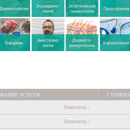
Эндокрино-
Эстетическая
Дерматология
Проктология
логия
гинекология
Анестезио
Дермато-
Хирургия
Кардиология
логия
венерология
ВАНИЕ УСЛУГИ
СТОИМО
Развернуть
↓
Развернуть
↓