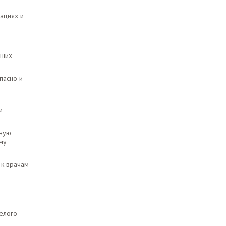
ациях и
ющих
пасно и
и
ьную
му
 к врачам
целого