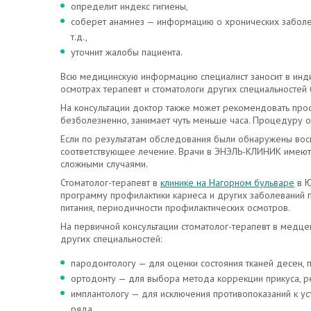
определит индекс гигиены,
соберет анамнез — информацию о хронических заболев
т.д.,
уточнит жалобы пациента.
Всю медицинскую информацию специалист заносит в инди
осмотрах терапевт и стоматологи других специальностей
На консультации доктор также может рекомендовать проф
безболезненно, занимает чуть меньше часа. Процедуру 
Если по результатам обследования были обнаружены восп
соответствующее лечение. Врачи в ЭНЭЛЬ-КЛИНИК имеют
сложными случаями.
Стоматолог-терапевт в
клинике на Нагорном бульваре
в Ю
программу профилактики кариеса и других заболеваний п
питания, периодичности профилактических осмотров.
На первичной консультации стоматолог-терапевт в медце
других специальностей:
пародонтологу — для оценки состояния тканей десен, 
ортодонту — для выбора метода коррекции прикуса, р
имплантологу — для исключения противопоказаний к у
ряда,