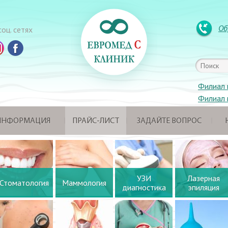
Об
оц. сетях
Филиал 
Филиал 
 ИНФОРМАЦИЯ
ПРАЙС-ЛИСТ
ЗАДАЙТЕ ВОПРОС
УЗИ
Лазерная
Стоматология
Маммология
диагностика
эпиляция