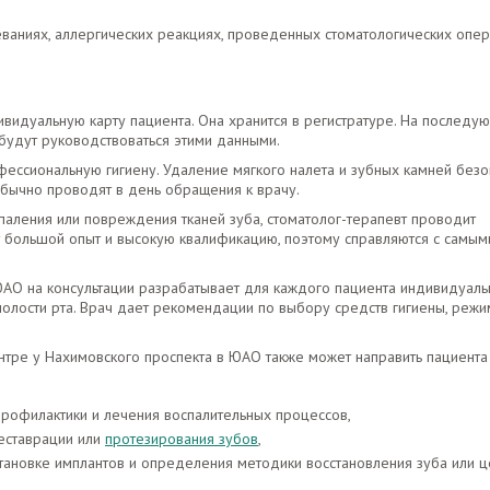
аниях, аллергических реакциях, проведенных стоматологических опер
видуальную карту пациента. Она хранится в регистратуре. На последу
 будут руководствоваться этими данными.
ессиональную гигиену. Удаление мягкого налета и зубных камней безо
обычно проводят в день обращения к врачу.
аления или повреждения тканей зуба, стоматолог-терапевт проводит
 большой опыт и высокую квалификацию, поэтому справляются с самым
АО на консультации разрабатывает для каждого пациента индивидуал
олости рта. Врач дает рекомендации по выбору средств гигиены, режи
нтре у Нахимовского проспекта в ЮАО также может направить пациента
профилактики и лечения воспалительных процессов,
еставрации или
протезирования зубов
,
становке имплантов и определения методики восстановления зуба или 