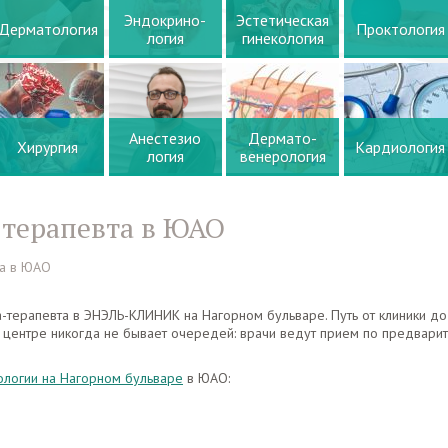
Эндокрино-
Эстетическая
Дерматология
Проктология
логия
гинекология
Анестезио
Дермато-
Хирургия
Кардиология
логия
венерология
-терапевта в ЮАО
та в ЮАО
-терапевта в ЭНЭЛЬ-КЛИНИК на Нагорном бульваре. Путь от клиники до
 центре никогда не бывает очередей: врачи ведут прием по предвари
ологии на Нагорном бульваре
в ЮАО: