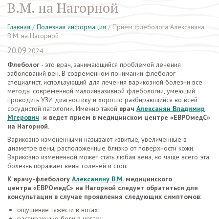
В.М. на Нагорной
Главная
/
Полезная информация
/
Прием флеболога Алексаняна
В.М. на Нагорной
20.09.
2024
Флеболог
- это врач, занимающийся проблемой лечения
заболеваний вен. В современном понимании флеболог -
специалист, использующий для лечения варикозной болезни все
методы современной малоинвазивной флебологии, умеющий
проводить УЗИ диагностику и хорошо разбирающийся во всей
сосудистой патологии. Именно такой
врач
Алексанян Владимир
Мгерович
и ведет прием в медицинском центре «ЕВРОмедС»
на Нагорной.
Варикозно измененными называют извитые, увеличенные в
диаметре вены, расположенные близко от поверхности кожи.
Варикозно измененной может стать любая вена, но чаще всего эта
болезнь поражает вены голеней и стоп.
К врачу-флебологу
Алексаняну В.М.
медицинского
центра
«ЕВРОмедС»
на Нагорной следует обратиться для
консультации в случае проявления следующих симптомов:
ощущение тяжести в ногах;
распирающие боли в ногах;