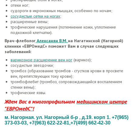
отеки ног;
судороги в икроножных мышцах, особенно по ночам;
сосудистые сетки на ногах
;
расширенные вены;
трофические нарушения (потемнение кожи, уплотнение
подкожной клетчатки).
Врач-флеболог
Алексанян В.М.
на Нагатинской (
Нагорной
)
клиники
«ЕВРОмедС»
поможет Вам в случае следующих
заболеваний:
варикозное расширение вен ног
(варикоз);
сосудистые звездочки;
тромбоз (образование тромбов - сгустков крови в просвете
вен, препятствующих току крови);
тромбофлебит (тромбоз, сопровождающийся воспалением
стенки вены);
трофические язвы.
Ждем Вас в многопрофильном
медицинском центре
"ЕВРОмедС"!
м. Нагорная. ул. Нагорный б-р , д.19. корп 1. +7(965)
373-03-03,
+7(963) 622-22-81
,+7(499) 662-42-30