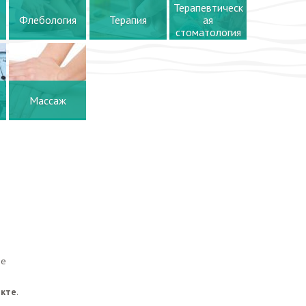
Терапевтическ
Флебология
Терапия
ая
стоматология
Массаж
ые
екте
.