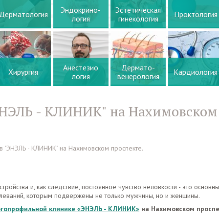
Эндокрино-
Эстетическая
Дерматология
Проктология
логия
гинекология
Анестезио
Дермато-
Хирургия
Кардиология
логия
венерология
ЭНЭЛЬ - КЛИНИК" на Нахимовском
в "ЭНЭЛЬ - КЛИНИК" на Нахимовском проспекте.
ройства и, как следствие, постоянное чувство неловкости - это основн
еваний, которым подвержены не только мужчины, но и женщины.
гопрофильной клинике «ЭНЭЛЬ - КЛИНИК»
на Нахимовском просп