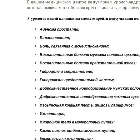
В нашем медицинском центре ведут прием уролог-андр
которая включает в себя и экспресс – анализы, и практик
У урологов нашей клиники вы сможете пройти консультации по:
Аденома простаты;
Баланопостит;
Боль, связанная с мочеиспусканием;
Воспалительные болезни мужских половых органов
Воспалительные болезни предстательной желез;
Гидроцеле и сперматоцеле;
Гиперплазия предстательной железы;
Доброкачественное новообразование мужских полов
Доброкачественные новообразования мочевых орга
Избыточная крайняя плоть, фимоз и парафимоз;
Импотенция;
Инородное тело в мочеполовых путях;
Камни нижних отделов мочевых путей;
Камни почки и мочеточника;