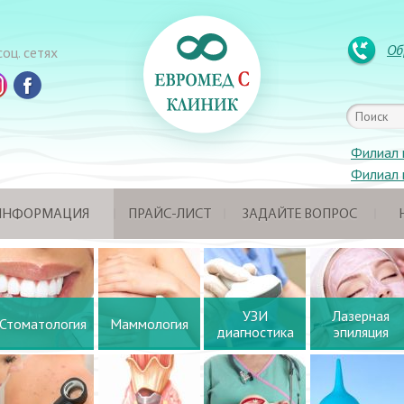
Об
оц. сетях
Филиал 
Филиал 
 ИНФОРМАЦИЯ
ПРАЙС-ЛИСТ
ЗАДАЙТЕ ВОПРОС
УЗИ
Лазерная
Стоматология
Маммология
диагностика
эпиляция