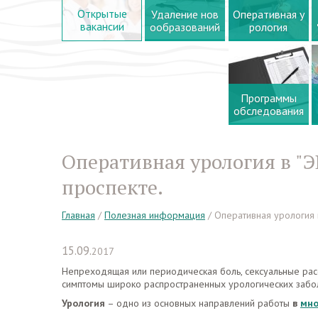
Открытые
Удаление нов
Оперативная у
вакансии
ообразований
рология
Программы
обследования
Оперативная урология в "
проспекте.
Главная
/
Полезная информация
/
Оперативная урология 
15.09.
2017
Непреходящая или периодическая боль, сексуальные расст
симптомы широко распространенных урологических забол
Урология
– одно из основных направлений работы
в
мно