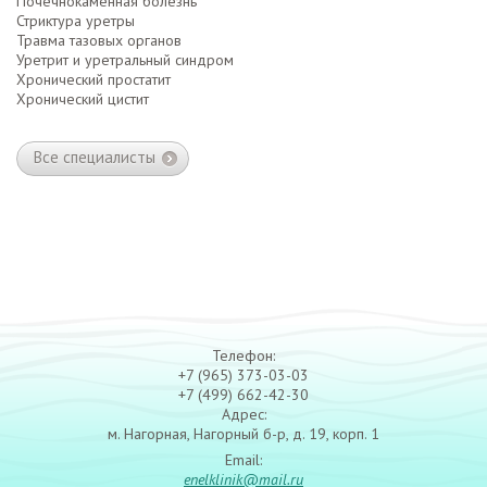
Почечнокаменная болезнь
Стриктура уретры
Травма тазовых органов
Уретрит и уретральный синдром
Хронический простатит
Хронический цистит
Все специалисты
Телефон:
+7 (965) 373-03-03
+7 (499) 662-42-30
Адрес:
м. Нагорная, Нагорный б-р, д. 19, корп. 1
Email:
enelklinik@mail.ru