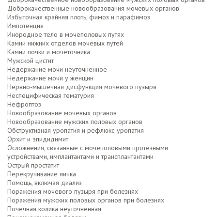
Доброкачественные новообразования мочевых органов
Избыточная крайняя плоть, фимоз и парафимоз
Импотенция
Инородное тело в мочеполовых путях
Камни нижних отделов мочевых путей
Камни почки и мочеточника
Мужской цистит
Недержание мочи неуточненное
Недержание мочи у женщин
Нервно-мышечная дисфункция мочевого пузыря
Неспецифическая гематурия
Нефроптоз
Новообразование мочевых органов
Новообразование мужских половых органов
Обструктивная уропатия и рефлюкс-уропатия
Орхит и эпидидимит
Осложнения, связанные с мочеполовыми протезными
устройствами, имплантантами и трансплантантами
Острый простатит
Перекручивание яичка
Помощь, включая диализ
Поражения мочевого пузыря при болезнях
Поражения мужских половых органов при болезнях
Почечная колика неуточненная