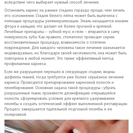
вследствие чего выбирает нужный способ лечения.
Остановить кариес на ранних стадиях гораздо проще, чем лечить
его осложнения. Стадия белого пятна может быть вылечена с
помощью процедуры реминерализации. Эмаль насыщается ионами
фтора и кальция, что делает её более прочной и крепкой.
Лечебные препараты – зубной мусс и гели – втираются в саму
поверхность зуба. Как правило, стоматолог проводит серию
восстановительных процедур, взависимости о тстепени
повреждения. Для каждого человека такое лечение назначается
индивидуально, но благодаря своей несложности, она может быть
повторена в любой момент. Это также эффективный метод
профилактики кариеса.
Если же разрушение перешло в следующую стадию, видны
дефекты тканей, тогда требуется уже более серьёзное лечение
кариеса. Проводится препарирование кариозной полости и
пломбирование. Основная задача такой процедуры–убрать
разрушенные ткани, произвести дезинфекцию открывшейся
полости, сформировать условия для крепкого удерживания
пломбы и создать эстетический эффект выполненной реставрации.
Процесс завершается тщательной подгонкой пломбы и ее
полировкой.