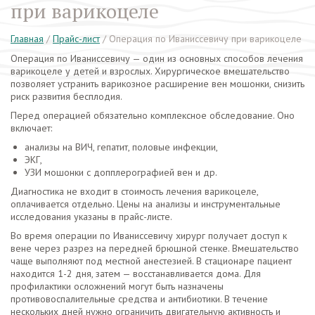
при варикоцеле
Главная
/
Прайс-лист
/
Операция по Иваниссевичу при варикоцеле
Операция по Иваниссевичу — один из основных способов лeчения
варикоцеле у детей и взрослых. Хирургическое вмешательство
позволяет устранить варикозное расширение вен мошонки, снизить
риск развития бесплодия.
Перед операцией обязательно комплексное обследование. Оно
включает:
анализы на ВИЧ, гепатит, половые инфекции,
ЭКГ,
УЗИ мошонки с допплерографией вен и др.
Диагностика не входит в стоимость лечeния варикоцеле,
оплачивается отдельно. Цены на анализы и инструментальные
исследования указаны в прайс-листе.
Во время операции по Иваниссевичу хирург получает доступ к
вене через разрез на передней брюшной стенке. Вмешательство
чаще выполняют под местной анестезией. В стационаре пациент
находится 1-2 дня, затем — восстанавливается дома. Для
профилактики осложнений могут быть назначены
противовоспалительные средства и антибиотики. В течение
нескольких дней нужно ограничить двигательную активность и