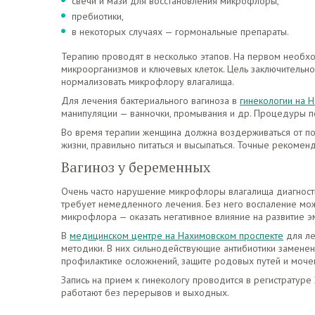
свечи и мази для восстановления микрофлоры,
пребиотики,
в некоторых случаях — гормональные препараты.
Терапию проводят в несколько этапов. На первом необх
микроорганизмов и ключевых клеток. Цель заключительно
нормализовать микрофлору влагалища.
Для лечения бактериального вагиноза в
гинекологии на 
манипуляции — ванночки, промывания и др. Процедуры п
Во время терапии женщина должна воздерживаться от по
жизни, правильно питаться и высыпаться. Точные рекомен
Вагиноз у беременных
Очень часто нарушение микрофлоры влагалища диагности
требует немедленного лечения. Без него воспаление мож
микрофлора — оказать негативное влияние на развитие э
В
медицинском центре на Нахимовском проспекте
для ле
методики. В них сильнодействующие антибиотики заменен
профилактике осложнений, защите родовых путей и моч
Запись на прием к гинекологу проводится в регистрату
работают без перерывов и выходных.