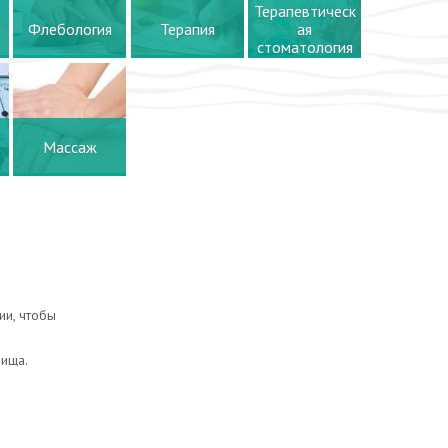
Терапевтическ
Флебология
Терапия
ая
стоматология
Массаж
ии, чтобы
ища.