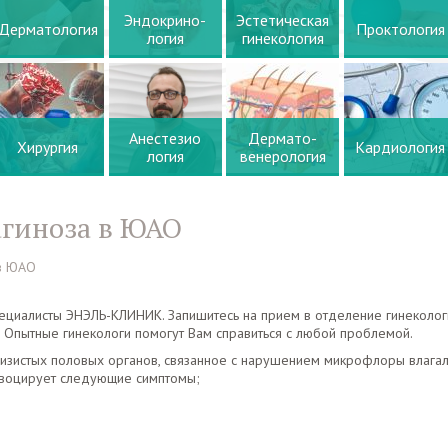
Эндокрино-
Эстетическая
Дерматология
Проктология
логия
гинекология
Анестезио
Дермато-
Хирургия
Кардиология
логия
венерология
агиноза в ЮАО
 в ЮАО
ециалисты ЭНЭЛЬ-КЛИНИК. Запишитесь на прием в отделение гинеколог
ы. Опытные гинекологи помогут Вам справиться с любой проблемой.
изистых половых органов, связанное с нарушением микрофлоры влагал
овоцирует следующие симптомы;