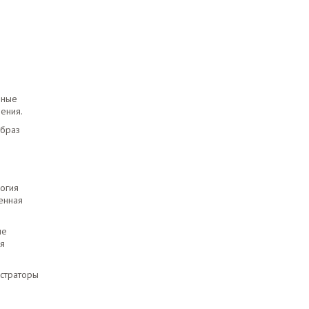
бные
ения.
образ
огия
енная
ые
ся
истраторы