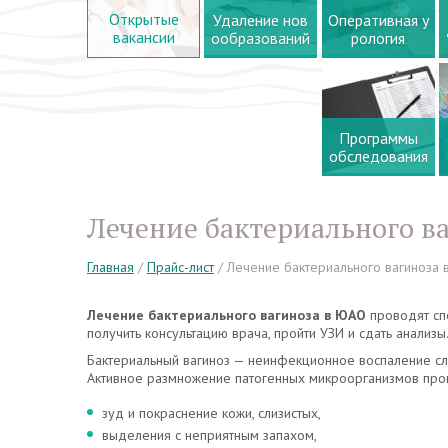
Открытые
Удаление нов
Оперативная у
вакансии
ообразований
рология
Программы
обследования
Лечение бактериального в
Главная
/
Прайс-лист
/
Лечение бактериального вагиноза
Лечение бактериального вагиноза в ЮАО
проводят сп
получить консультацию врача, пройти УЗИ и сдать анализ
Бактериальный вагиноз — неинфекционное воспаление сл
Активное размножение патогенных микроорганизмов пр
зуд и покраснение кожи, слизистых,
выделения с неприятным запахом,