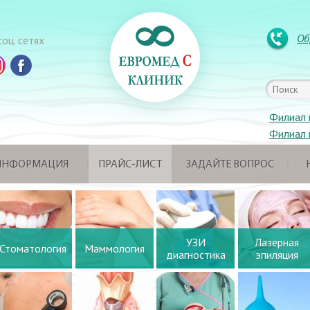
Об
оц. сетях
Филиал 
Филиал 
 ИНФОРМАЦИЯ
ПРАЙС-ЛИСТ
ЗАДАЙТЕ ВОПРОС
УЗИ
Лазерная
Стоматология
Маммология
диагностика
эпиляция