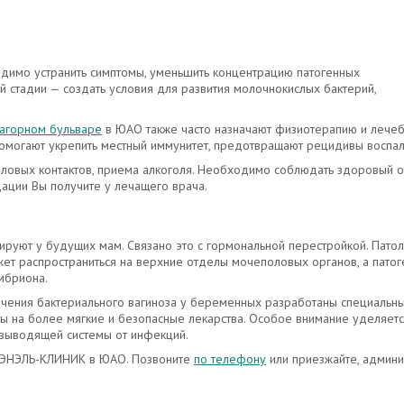
одимо устранить симптомы, уменьшить концентрацию патогенных
й стадии — создать условия для развития молочнокислых бактерий,
Нагорном бульваре
в ЮАО также часто назначают физиотерапию и лече
омогают укрепить местный иммунитет, предотвращают рецидивы воспал
ловых контактов, приема алкоголя. Необходимо соблюдать здоровый 
дации Вы получите у лечащего врача.
руют у будущих мам. Связано это с гормональной перестройкой. Патол
ет распространиться на верхние отделы мочеполовых органов, а патог
мбриона.
чения бактериального вагиноза у беременных разработаны специальн
ы на более мягкие и безопасные лекарства. Особое внимание уделяет
евыводящей системы от инфекций.
ре ЭНЭЛЬ-КЛИНИК в ЮАО. Позвоните
по телефону
или приезжайте, админ