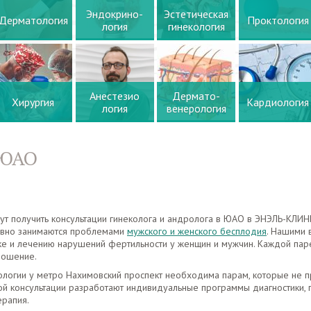
Эндокрино-
Эстетическая
Дерматология
Проктология
логия
гинекология
Анестезио
Дермато-
Хирургия
Кардиология
логия
венерология
 ЮАО
ут получить консультации гинеколога и андролога в ЮАО в ЭНЭЛЬ-КЛИН
авно занимаются проблемами
мужского и женского бесплодия
. Нашими 
ке и лечению нарушений фертильности у женщин и мужчин. Каждой пар
ношение.
кологии у метро Нахимовский проспект необходима парам, которые не 
ой консультации разработают индивидуальные программы диагностики, 
ерапия.