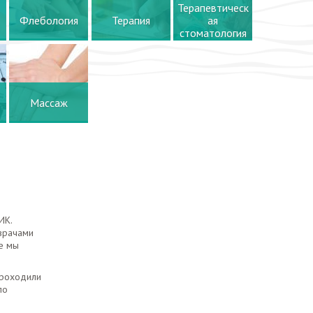
Терапевтическ
Флебология
Терапия
ая
стоматология
Массаж
ИК.
врачами
е мы
проходили
по