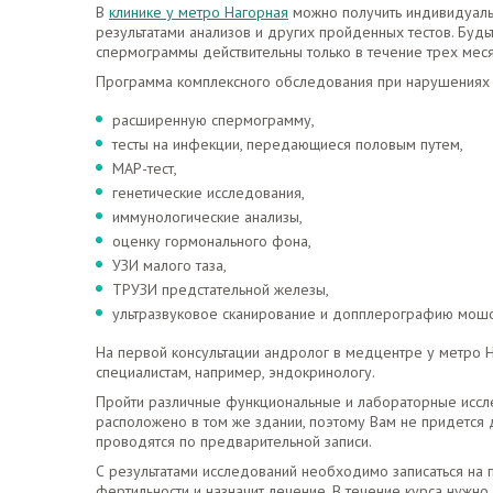
В
клинике у метро Нагорная
можно получить индивидуаль
результатами анализов и других пройденных тестов. Будьт
спермограммы действительны только в течение трех мес
Программа комплексного обследования при нарушениях ф
расширенную спермограмму,
тесты на инфекции, передающиеся половым путем,
МАР-тест,
генетические исследования,
иммунологические анализы,
оценку гормонального фона,
УЗИ малого таза,
ТРУЗИ предстательной железы,
ультразвуковое сканирование и допплерографию мошо
На первой консультации андролог в медцентре у метро 
специалистам, например, эндокринологу.
Пройти различные функциональные и лабораторные иссл
расположено в том же здании, поэтому Вам не придется 
проводятся по предварительной записи.
С результатами исследований необходимо записаться на
фертильности и назначит лечение. В течение курса нужно 