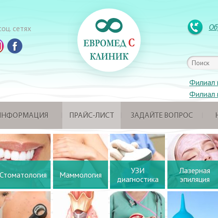
Об
оц. сетях
Филиал 
Филиал 
 ИНФОРМАЦИЯ
ПРАЙС-ЛИСТ
ЗАДАЙТЕ ВОПРОС
УЗИ
Лазерная
Стоматология
Маммология
диагностика
эпиляция