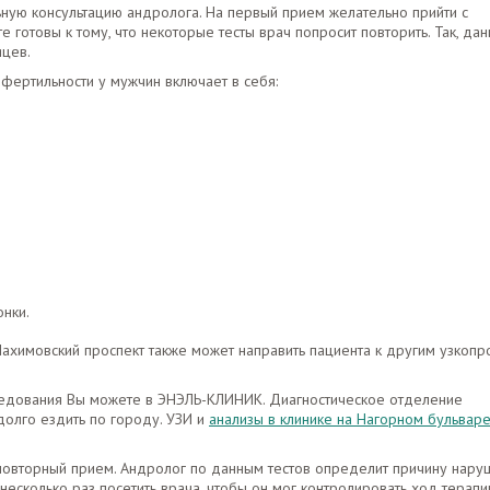
ную консультацию андролога. На первый прием желательно прийти с
е готовы к тому, что некоторые тесты врач попросит повторить. Так, да
яцев.
ертильности у мужчин включает в себя:
нки.
Нахимовский проспект также может направить пациента к другим узкоп
едования Вы можете в ЭНЭЛЬ-КЛИНИК. Диагностическое отделение
долго ездить по городу. УЗИ и
анализы в клинике на Нагорном бульвар
 повторный прием. Андролог по данным тестов определит причину нару
несколько раз посетить врача, чтобы он мог контролировать ход терапи