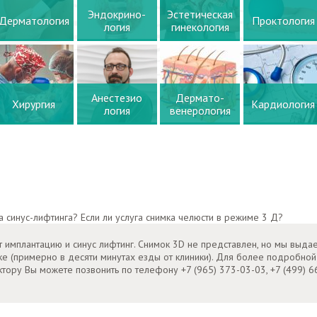
Эндокрино-
Эстетическая
Дерматология
Проктология
логия
гинекология
Анестезио
Дермато-
Хирургия
Кардиология
логия
венерология
а синус-лифтинга? Если ли услуга снимка челюсти в режиме 3 Д?
т имплантацию и синус лифтинг. Снимок 3D не представлен, но мы выда
ке (примерно в десяти минутах езды от клиники). Для более подробной
ктору Вы можете позвонить по телефону +7 (965) 373-03-03, +7 (499) 6