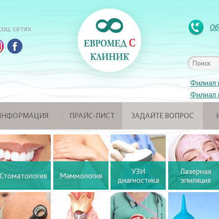
Об
оц. сетях
Филиал 
Филиал 
 ИНФОРМАЦИЯ
ПРАЙС-ЛИСТ
ЗАДАЙТЕ ВОПРОС
УЗИ
Лазерная
Стоматология
Маммология
диагностика
эпиляция