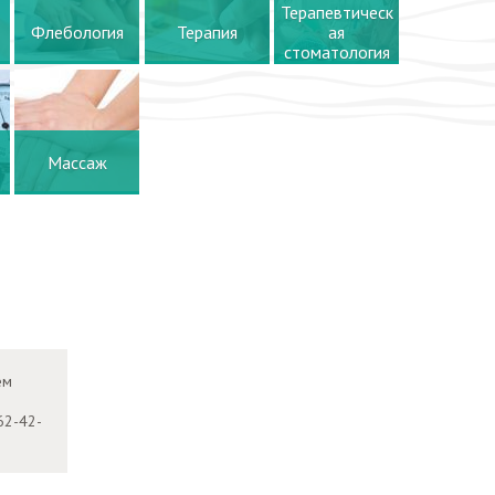
Терапевтическ
Флебология
Терапия
ая
стоматология
Массаж
ем
62-42-