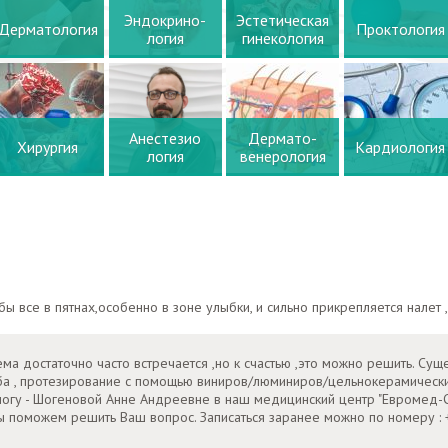
Эндокрино-
Эстетическая
Дерматология
Проктология
логия
гинекология
Анестезио
Дермато-
Хирургия
Кардиология
логия
венерология
ы все в пятнах,особенно в зоне улыбки, и сильно прикрепляется налет ,
ема достаточно часто встречается ,но к счастью ,это можно решить. Сущ
уба , протезирование с помощью виниров/люминиров/цельнокерамическ
ологу - Шогеновой Анне Андреевне в наш медицинский центр "Евромед-
мы поможем решить Ваш вопрос. Записаться заранее можно по номеру : 