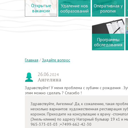
Открытые
Удаление нов
Оперативная у
вакансии
ообразований
рология
Программы
обследования
Главная
/
Задайте вопрос
26.06.
2024
Ангелина
Здравствуйте! У меня проблема с зубами с рождения . Зуб
этим можно сделать ? Спасибо !
Здравствуйте, Ангелина! Да, к сожалению, такая пробл
несколько вариантов: художественная реставрация з
коронок. Приходите на консультацию к врачу -стомат
(Энель-клиник) по адресу Нагорный бульвар 19 к1 и 
965-373-03-03 ;+7499-662-42-30