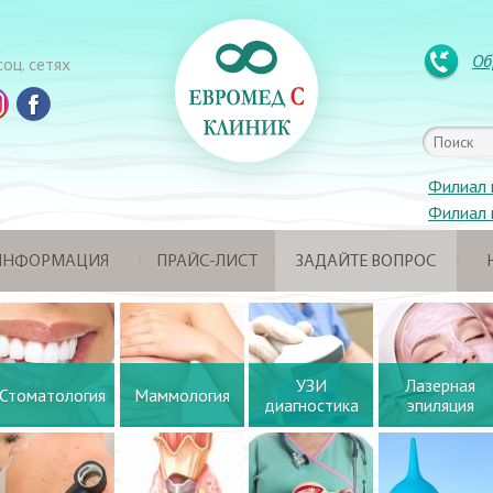
Об
оц. сетях
Филиал 
Филиал 
 ИНФОРМАЦИЯ
ПРАЙС-ЛИСТ
ЗАДАЙТЕ ВОПРОС
УЗИ
Лазерная
Стоматология
Маммология
диагностика
эпиляция