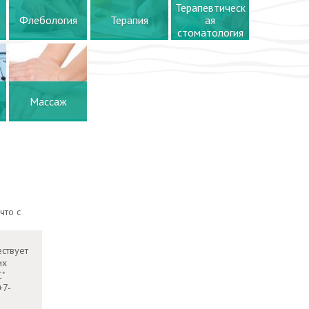
Терапевтическ
Флебология
Терапия
ая
стоматология
Массаж
что с
ествует
их
С"
+7-