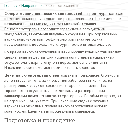
Главная
/
Направления
/
Склеротерапия вен
Склеротерапия вен нижних конечностей
— процедура, которая
помогает остановить варикозное расширение вен. Такое лечение
назначают на ранних стадиях развития заболевания.
Веносклеротерапия позволяет справиться с сосудистыми
звездочками, заметными визуально сосудами. При образовании
варикозных узлов или трофических язв такая методика
неэффективна, необходимо хирургическое вмешательство.
Во время веносклеротерапии в вены нижних конечностей вводят
специальные вещества. Они «склеивают» стенки расширенных
сосудов. Благодаря этому, они перестают быть видимыми.
Инъекции также помогают нормализовать кровоток.
Цены на склеротерапию вен
указаны в прайс-листе. Стоимость
лечения зависит от стадии развития заболевания, количества
расширенных сосудов, состояния здоровья пациента. Так,
справиться с сосудистыми звездочками и расширенными
капиллярами помогает микросклеротерапия. Ее обычно проводят
на ограниченном участке. При начальных стадиях развития
варикоза необходима полная веносклеротерапия нижних
конечностей. Цены на эти процедуры различаются.
Подготовка и проведение