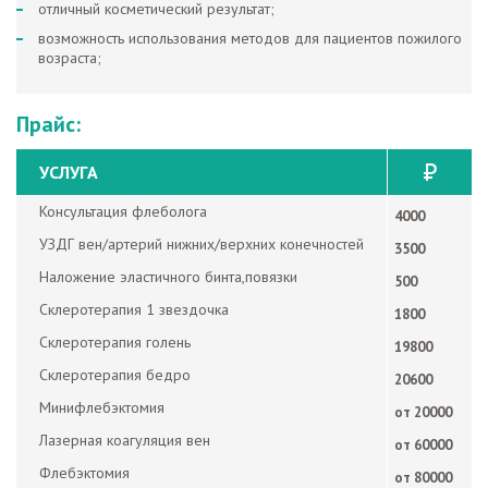
отличный косметический результат;
возможность использования методов для пациентов пожилого
возраста;
Прайс:
УСЛУГA
Консультация флеболога
4000
УЗДГ вен/артерий нижних/верхних конечностей
3500
Наложение эластичного бинта,повязки
500
Склеротерапия 1 звездочка
1800
Склеротерапия голень
19800
Склеротерапия бедро
20600
Минифлебэктомия
от 20000
Лазерная коагуляция вен
от 60000
Флебэктомия
от 80000