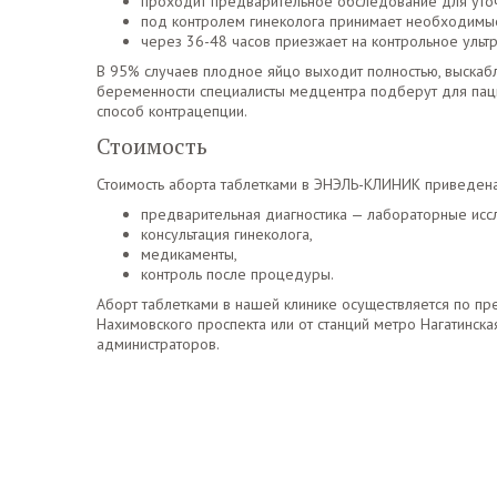
проходит предварительное обследование для уточ
под контролем гинеколога принимает необходимы
через 36-48 часов приезжает на контрольное ульт
В 95% случаев плодное яйцо выходит полностью, выскаб
беременности специалисты медцентра подберут для пац
способ контрацепции.
Стоимость
Стоимость аборта таблетками в ЭНЭЛЬ-КЛИНИК приведена 
предварительная диагностика — лабораторные иссл
консультация гинеколога,
медикаменты,
контроль после процедуры.
Аборт таблетками в нашей клинике осуществляется по пр
Нахимовского проспекта или от станций метро Нагатинска
администраторов.