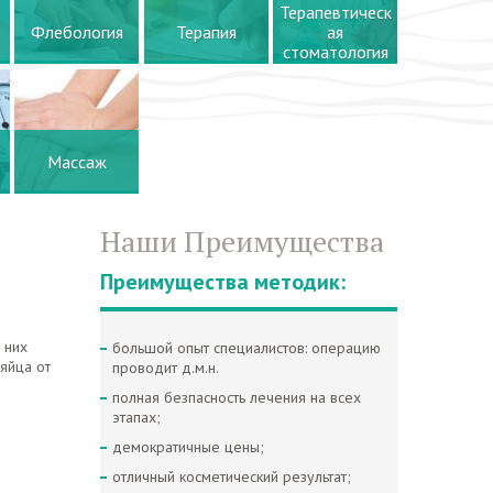
Терапевтическ
Флебология
Терапия
ая
стоматология
Массаж
Наши Преимущества
Преимущества методик:
 них
большой опыт специалистов: операцию
яйца от
проводит д.м.н.
полная безпасность лечения на всех
этапах;
демократичные цены;
отличный косметический результат;