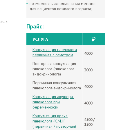
возможность использования методов
для пациентов пожилого возраста;
оках
Прайс:
УСЛУГA
Консультация гинеколога
4000
первичная с осмотром
Повторная консультация
гинеколога (гинеколога-
3000
эндокринолога)
Первичная консультация
4000
гинеколога-эндокринолога
Консультация акушера-
гинеколога при
4000
беременности
Консультация врача
4500 /
гинеколога (К.М.Н)
3500
(первичная / повторная)