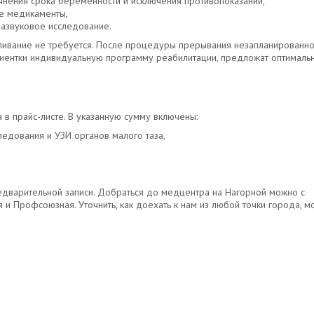
нения срока беременности и исключения противопоказаний,
е медикаменты,
развуковое исследование.
ливание не требуется. После процедуры прерывания незапланированн
иентки индивидуальную программу реабилитации, предложат оптималь
в прайс-листе. В указанную сумму включены:
едования и УЗИ органов малого таза,
едварительной записи. Добраться до медцентра на Нагорной можно с
я и Профсоюзная. Уточнить, как доехать к нам из любой точки города, м