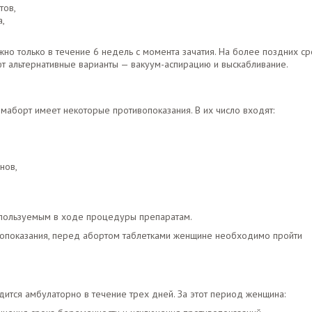
тов,
а,
но только в течение 6 недель с момента зачатия. На более поздних ср
т альтернативные варианты — вакуум-аспирацию и выскабливание.
маборт имеет некоторые противопоказания. В их число входят:
нов,
спользуемым в ходе процедуры препаратам.
вопоказания, перед абортом таблетками женщине необходимо пройти
тся амбулаторно в течение трех дней. За этот период женщина: