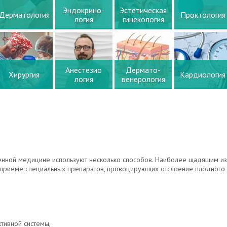
Эндокрино-
Эстетическая
Дерматология
Проктология
логия
гинекология
Анестезио
Дермато-
Хирургия
Кардиология
логия
венерология
нной медицине используют несколько способов. Наиболее щадящим из
 приеме специальных препаратов, провоцирующих отслоение плодного 
тивной системы,