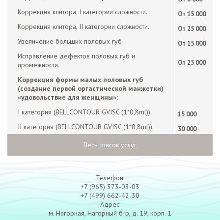
Коррекция клитора, I категории сложности.
От 15 000
Коррекция клитора, II категории сложности.
От 25 000
Увеличение больших половых губ
От 15 000
Исправление дефектов половых губ и
От 25 000
промежности.
Коррекция формы малых половых губ
(создание первой оргастической манжетки)
«удовольствие для женщины»:
I категория (BELLCONTOUR GVISC (1*0,8ml)).
15 000
II категория (BELLCONTOUR GVISC (1*0,8ml)).
30 000
Весь список услуг
Телефон:
+7 (965) 373-03-03
+7 (499) 662-42-30
Адрес:
м. Нагорная, Нагорный б-р, д. 19, корп. 1