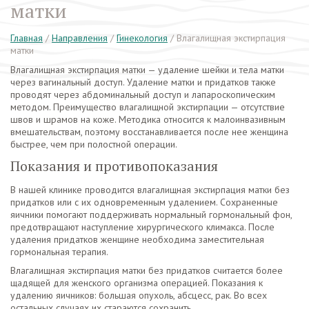
матки
Главная
/
Направления
/
Гинекология
/
Влагалищная экстирпация
матки
Влагалищная экстирпация матки — удаление шейки и тела матки
через вагинальный доступ. Удаление матки и придатков также
проводят через абдоминальный доступ и лапароскопическим
методом. Преимущество влагалищной экстирпации — отсутствие
швов и шрамов на коже. Методика относится к малоинвазивным
вмешательствам, поэтому восстанавливается после нее женщина
быстрее, чем при полостной операции.
Показания и противопоказания
В нашей клинике проводится влагалищная экстирпация матки без
придатков или с их одновременным удалением. Сохраненные
яичники помогают поддерживать нормальный гормональный фон,
предотвращают наступление хирургического климакса. После
удаления придатков женщине необходима заместительная
гормональная терапия.
Влагалищная экстирпация матки без придатков считается более
щадящей для женского организма операцией. Показания к
удалению яичников: большая опухоль, абсцесс, рак. Во всех
остальных случаях их стараются сохранить.