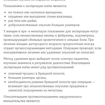
Показаниями к экстирпации матки являются:
ее полное или частичное выпадение,
опущение или выпадение стенки влагалища,
рак тела или шейки,
доброкачественные опухоли больших размеров.
У женщин в пре- и менопаузе показанием для экстирпации могут
также стать множественные миомы и фибриомы, эндометриоз,
провоцирующий обильные кровотечения и сильные боли. При
лечении женщин детородного возраста предпочтение всегда
отдают органосохраняющим методикам. Операцию проводят, если
консервативное лечение или удаление опухолей не помогает.
Метод удаления врач выбирает после осмотра пациентки,
изучения анамнеза и результатов диагностики. Влагалищная
экстирпация матки имеет ряд противопоказаний:
спаечный процесс в брюшной полости,
большие размеры органа,
необходимость ревизии брюшной полости при операции —
возникает при злокачественных опухолях придатков и
слизистой, подозрениях на метастазы.
Относительными противопоказаниями хирургического
вмешательства являются: