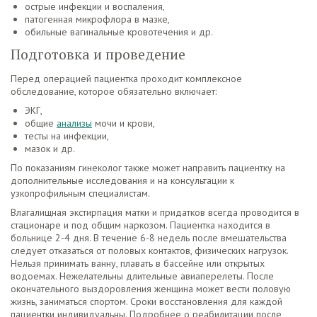
острые инфекции и воспаления,
патогенная микрофлора в мазке,
обильные вагинальные кровотечения и др.
Подготовка и проведение
Перед операцией пациентка проходит комплексное
обследование, которое обязательно включает:
ЭКГ,
общие
анализы
мочи и крови,
тесты на инфекции,
мазок и др.
По показаниям гинеколог также может направить пациентку на
дополнительные исследования и на консультации к
узкопрофильным специалистам.
Влагалищная экстирпация матки и придатков всегда проводится в
стационаре и под общим наркозом. Пациентка находится в
больнице 2-4 дня. В течение 6-8 недель после вмешательства
следует отказаться от половых контактов, физических нагрузок.
Нельзя принимать ванну, плавать в бассейне или открытых
водоемах. Нежелательны длительные авиаперелеты. После
окончательного выздоровления женщина может вести половую
жизнь, заниматься спортом. Сроки восстановления для каждой
пациентки индивидуальны. Подробнее о реабилитации после