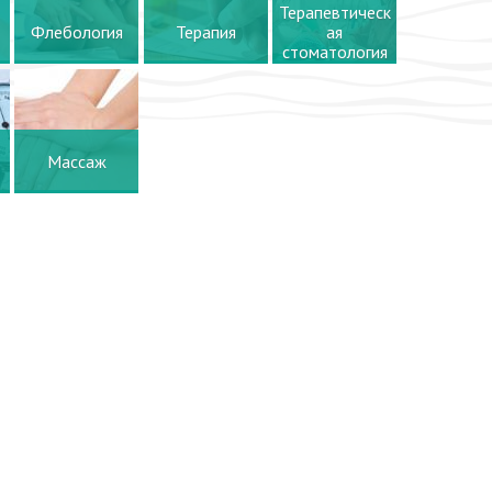
Терапевтическ
Флебология
Терапия
ая
стоматология
Массаж