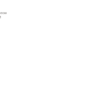
ески
И