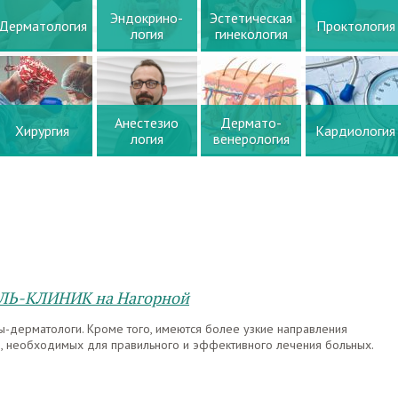
Эндокрино-
Эстетическая
Дерматология
Проктология
логия
гинекология
Анестезио
Дермато-
Хирургия
Кардиология
логия
венерология
ЭЛЬ-КЛИНИК на Нагорной
ы-дерматологи. Кроме того, имеются более узкие направления
в, необходимых для правильного и эффективного лечения больных.