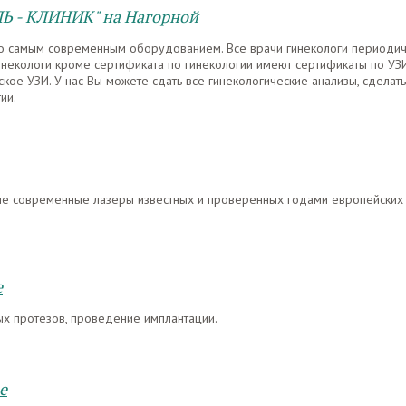
ЛЬ - КЛИНИК" на Нагорной
о самым современным оборудованием. Все врачи гинекологи периодич
инекологи кроме сертификата по гинекологии имеют сертификаты по УЗ
кое УЗИ. У нас Вы можете сдать все гинекологические анализы, сделать
ии.
мые современные лазеры известных и проверенных годами европейских
е
х протезов, проведение имплантации.
е