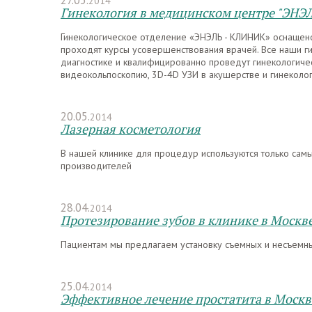
27.05.
2014
Гинекология в медицинском центре "ЭНЭ
Гинекологическое отделение «ЭНЭЛЬ - КЛИНИК» оснащен
проходят курсы усовершенствования врачей. Все наши г
диагностике и квалифицированно проведут гинекологичес
видеокольпоскопию, 3D-4D УЗИ в акушерстве и гинеколог
20.05.
2014
Лазерная косметология
В нашей клинике для процедур используются только са
производителей
28.04.
2014
Протезирование зубов в клинике в Москв
Пациентам мы предлагаем установку съемных и несъемны
25.04.
2014
Эффективное лечение простатита в Москв