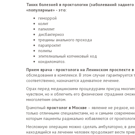
Таких болезней в проктологии (заболеваний заднего
«популярные» - это:
геморрой
колит
папиллит
дисбактериоз
трещины анального прохода
парапроктит
полипы
эпителиальный копчиковый ход
кондиломатоз.
Прием врача - проктолога на Ленинском проспекте
обследования в комплексе. В этом случае гарантируется 
соответственно, назначается адекватное лечение.
Страх перед медицинскими процедурами присущ многим л
чувством, но и облегчить его физические страдания смо
многолетним опытом.
Грамотный
проктолог в Москве
– явление не редкое, но
только отличными специалистами, но и самыми современ
которым пациенты радикально избавляются от проктолог
Несложную операцию можно сделать амбулаторно, в ден
находящийся на лечении человек продолжает вести прив