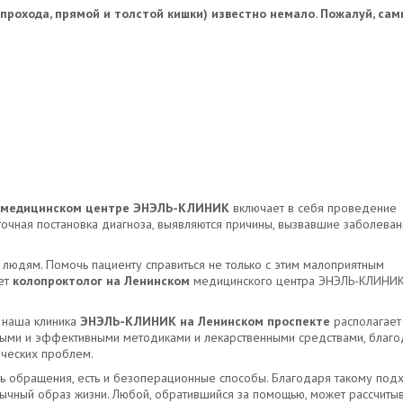
 прохода, прямой и толстой кишки) известно немало. Пожалуй, са
 в медицинском центре ЭНЭЛЬ-КЛИНИК
включает в себя проведение
точная постановка диагноза, выявляются причины, вызвавшие заболеван
юдям. Помочь пациенту справиться не только с этим малоприятным
жет
колопроктолог на Ленинском
медицинского центра ЭНЭЛЬ-КЛИНИК
 наша клиника
ЭНЭЛЬ-КЛИНИК на Ленинском проспекте
располагает
ными и эффективными методиками и лекарственными средствами, благ
ических проблем.
ь обращения, есть и безоперационные способы. Благодаря такому под
ычный образ жизни. Любой, обратившийся за помощью, может рассчитыв