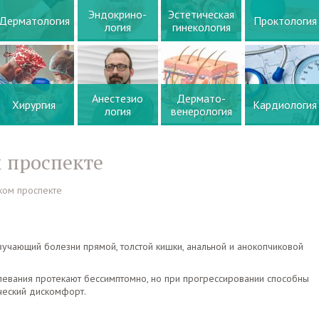
Эндокрино-
Эстетическая
Дерматология
Проктология
логия
гинекология
Анестезио
Дермато-
Хирургия
Кардиология
логия
венерология
 проспекте
ком проспекте
учающий болезни прямой, толстой кишки, анальной и анокопчиковой
левания протекают бессимптомно, но при прогрессировании способны
ческий дискомфорт.