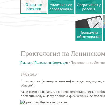
Открытые
Удаление нов
Оперативная у
вакансии
ообразований
рология
Программы
обследования
Проктология на Ленинском
Главная
/
Полезная информация
/
Проктология на Ленинс
14.09.
2014
Проктология (колопроктология)
– раздел медицины, из
областей.
Чаще всего на начальных стадиях проктологические забо
доставить целую массу проблем, физический и психологи