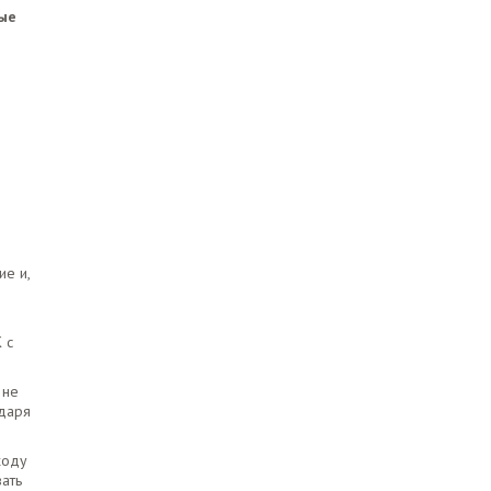
мые
ие и,
 с
 не
одаря
ходу
ать