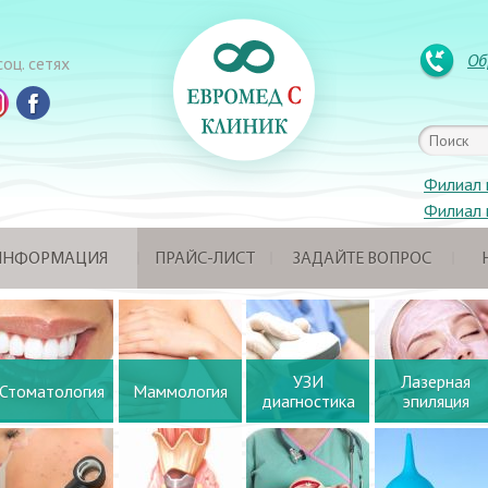
Об
оц. сетях
Филиал 
Филиал 
 ИНФОРМАЦИЯ
ПРАЙС-ЛИСТ
ЗАДАЙТЕ ВОПРОС
УЗИ
Лазерная
Стоматология
Маммология
диагностика
эпиляция