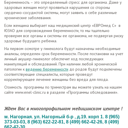
Беременность – это определенный стресс для организма. Даже у
здоровых женщин могут проявиться нарушения со стороны
сердечно-сосудистой системы, могут заявить о себе различные
хронические заболевания.
Если женщина выбирает наш медицинский центр «ЕВРОмед С» в
ЮЗАО для сопровождения беременности, то мы тщательно
проверим все органы и системы ее организма, не подвергая риску
здоровье будущего ребенка.
На первом осмотре у гинеколога будут назначены необходимые
анализы, определен срок беременности. После постановки на учет
личный акушер-гинеколог обеспечит ход последующих
манипуляций и обследований. При наличии любой хронической
патологии к
ведению беременности
до родов будут подключены
соответствующие специалисты, которые проведут
корректирующее лечение женщины без вреда для плода.
Стоимость программы по триместрам вы можете узнать на нашем
сайте www.enel-clinic.ru в разделе «Программы обследования».
Ждем Вас в многопрофильном медицинском центре !
м. Нагорная. ул. Нагорный б-р , д.19. корп 1. 8 (965)
373-03-03,
8 (963) 622-22-81,
8 (499) 662-42-26, 8 (499)
662-42-30
.