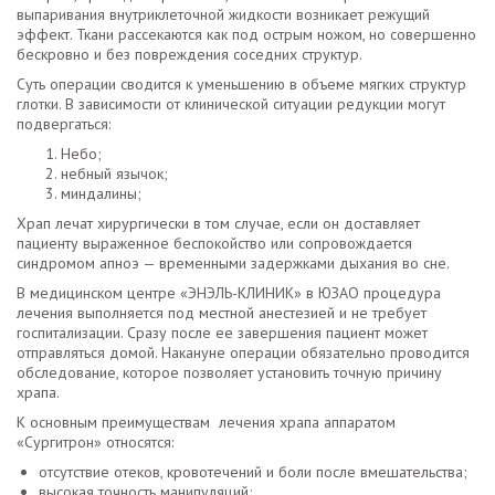
выпаривания внутриклеточной жидкости возникает режущий
эффект. Ткани рассекаются как под острым ножом, но совершенно
бескровно и без повреждения соседних структур.
Суть операции сводится к уменьшению в объеме мягких структур
глотки. В зависимости от клинической ситуации редукции могут
подвергаться:
Небо;
небный язычок;
миндалины;
Храп лечат хирургически в том случае, если он доставляет
пациенту выраженное беспокойство или сопровождается
синдромом апноэ — временными задержками дыхания во сне.
В медицинском центре «ЭНЭЛЬ-КЛИНИК» в ЮЗАО процедура
лечения выполняется под местной анестезией и не требует
госпитализации. Сразу после ее завершения пациент может
отправляться домой. Накануне операции обязательно проводится
обследование, которое позволяет установить точную причину
храпа.
К основным преимуществам лечения храпа аппаратом
«Сургитрон» относятся:
отсутствие отеков, кровотечений и боли после вмешательства;
высокая точность манипуляций;