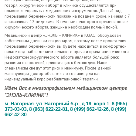
говоря, хирургический аборт в клинике осуществляется при
помощи специальных медицинских инструментов. Данный вид
прерывания беременности показан на позднем сроке, начиная с 7
и заканчивая 12 неделями. В течение некоторого времени после
хирургического аборта, женщине необходим полный покой.
Медицинский центр «ЭНЭЛЬ – КЛИНИК» в ЮЗАО, оборудован
собственным дневным стационаром, поэтому после проведения
прерывания беременности вы будете находиться в комфортной
палате под наблюдением лечащего врача и врача-анестезиолога.
Недостатком хирургического аборта является большой риск
развития осложнений, приводящих к бесплодию. Наши
специалисты сведут этот риск к минимуму. После данной
манипуляции доктор обязательно составит для вас
индивидуальный курс реабилитационной терапии.
Ждем Вас в многопрофильном медицинском центре
"ЭНЭЛЬ-КЛИНИК"!
м. Нагорная. ул. Нагорный б-р , д.19. корп 1. 8 (965)
373-03-03,
8 (963) 622-22-81,
8 (499) 662-42-26, 8 (499)
662-42-30