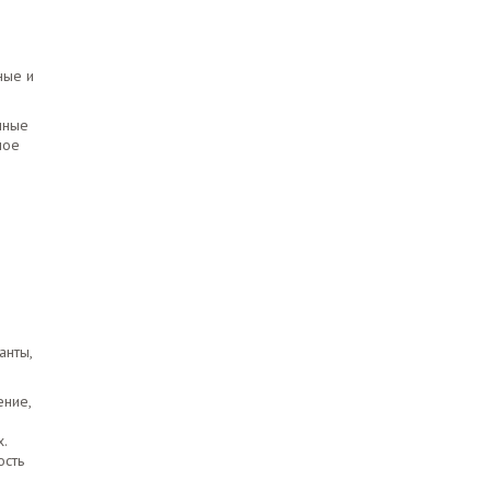
ные и
чные
ное
анты,
ение,
х.
ость