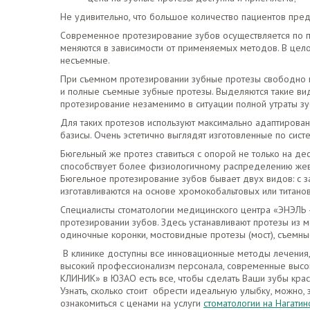
Не удивительно, что большое количество пациентов пре
Современное протезирование зубов осуществляется по п
меняются в зависимости от применяемых методов. В цело
несъемные.
При съемном протезировании зубные протезы свободно в
и полные съемные зубные протезы. Выделяются такие вид
протезирование незаменимо в ситуации полной утраты зуб
Для таких протезов используют максимально адаптирова
базисы. Очень эстетично выглядят изготовленные по сист
Бюгельный же протез ставиться с опорой не только на де
способствует более физиологичному распределению жева
Бюгельное протезирование зубов бывает двух видов: с за
изготавливаются на основе хромокобальтовых или титано
Специалисты стоматологии медицинского центра «ЭНЭЛЬ 
протезировании зубов. Здесь устанавливают протезы из 
одиночные коронки, мостовидные протезы (мост), съемны
В клинике доступны все инновационные методы лечения,
высокий профессионализм персонала, современные высо
КЛИНИК» в ЮЗАО есть все, чтобы сделать Ваши зубы кра
Узнать, сколько стоит обрести идеальную улыбку, можно, 
ознакомиться с ценами на услуги
стоматологии на Нагатин