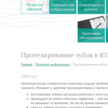
Открытые
Удаление нов
Оперативная у
вакансии
ообразований
рология
Программы
обследования
Протезирование зубов в Ю
Главная
/
Полезная информация
/
Протезирование зубов
17.07.
2017
Ортопедическая стоматология полностью решает проблему 
пациенту обладает и другими преимуществами, в частност
изготовление зубных протезов различного типа осу
процедура не имеет побочных эффектов – для каж
не вызывает осложнений, так как во время манипул
цена на зубные протезы доступна и приемлема;