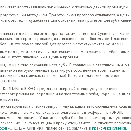
дпочитает восстанавливать зубы именно с помощью данной процедуры.
рогрессивным методикам. При этом виды протезов отличаются, а цены
м, в ортопедии существует два основных типа протезов для зуба: съем
ынимаются и вставляются обратно самим пациентом. Существуют части
ы съемного протезирования, как пластиночное и бюгельное. Пластиноч
ов – в это случае опорой для протеза могут служить только десны.
нные под цвет десен очень эластичные пластмассовые или нейлоновые
еме Quatrotti пластиночные зубные протезы.
сны, но и на еще сохранившиеся зубы. В сравнении с пластиночными, он
тельной нагрузки, меньше травмируют собственные зубы пациента.
мками на или крючках (аттачментах). Каркасы для таких протезов
вых сплавов.
– КЛИНИК» в ЮЗАО предлагают широкий спектр услуг в лечении и
металлокерамики на передние и на жевательные зубы, коронки на импл
е протезы.
 протезирования и имплантации. Современное технологическое оснащ
кокачественные материалы, располагающая атмосфера – в «ЭНЭЛЬ –
сивыми и здоровыми. У нас лечат зубы без боли в комфортных условия
записавшись на консультацию к врачу-специалисту. Не упустите возможн
ской
«ЭНЭЛЬ – КЛИНИК» прямо сейчас, заглянув в
прайс-лист клиники.