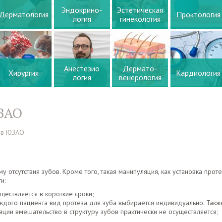
Эндокрино-
Эстетическая
Дерматология
Проктология
логия
гинекология
Анестезио
Дермато-
Хирургия
Кардиология
логия
венерология
ЗАО
 в ЮЗАО
отсутствия зубов. Кроме того, такая манипуляция, как установка прот
и:
ществляется в короткие сроки;
дого пациента вид протеза для зуба выбирается индивидуально. Такж
яции вмешательство в структуру зубов практически не осуществляется;