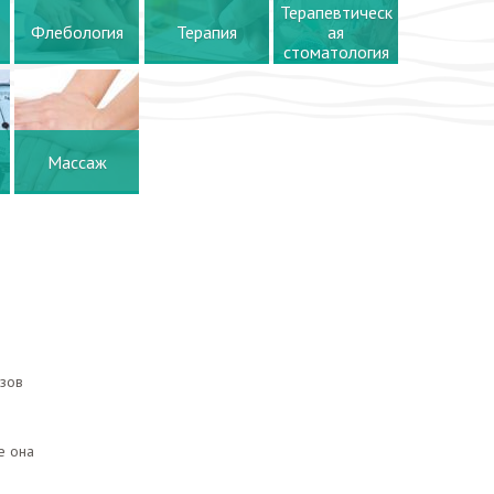
Терапевтическ
Флебология
Терапия
ая
стоматология
Массаж
езов
е она