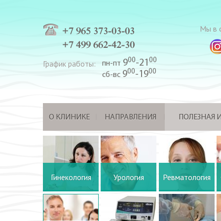
Мы в с
+7 965 373-03-03
+7 499 662-42-30
00
00
9
-21
График работы:
пн-пт
00
00
9
-19
сб-вс
О КЛИНИКЕ
НАПРАВЛЕНИЯ
ПОЛЕЗНАЯ
Гинекология
Урология
Ревматология