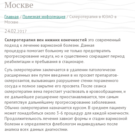
Москве
Главная
/
Полезная информация
/
Склеротерапия в ЮЗАО в
Москве
24.02.
2017
Склеротерапия вен нижних конечностей
это современный
подход к лечению варикозной болезни. Данная
процедура помогает больному не только предотвратить
прогрессирование недуга, но и существенно сокращают период
реабилитации и пребывания в стационаре.
Суть склеротерапии заключается в удалении патологически
расширенных вен путем введения в их просвет препаратов-
склерозантов, вызывающих разрушение стенки пораженного
сосуда и полное закрытие его просвета. После сеанса
склеротерапии вена перестает участвовать в кровообращении, и
ее дальнейшее расширение приостанавливается, тем самым
препятствуя дальнейшему прогрессированию заболевания.
Обычно склеротерапия назначается курсом. В среднем пациенту
может понадобиться около 3-6 процедур для каждой конечности.
Продолжительность лечения зависит формы и стадии варикозной
болезни и определяется флебологом индивидуально после
анализа всех данных диагностики.