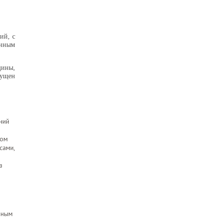
ий, с
енным
щины,
пущен
ний
ном
сами,
в
нным