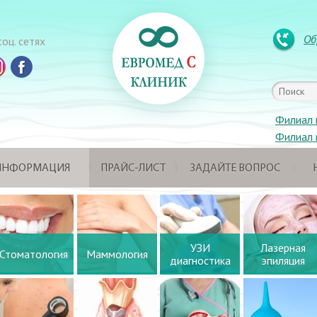
Об
оц. сетях
Филиал 
Филиал 
 ИНФОРМАЦИЯ
ПРАЙС-ЛИСТ
ЗАДАЙТЕ ВОПРОС
УЗИ
Лазерная
Стоматология
Маммология
диагностика
эпиляция