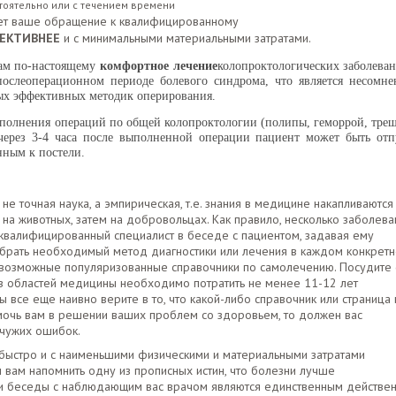
тоятельно или с течением времени
дет ваше обращение к квалифицированному
ФЕКТИВНЕЕ
и с минимальными материальными затратами.
там по-настоящему
комфортное лечение
колопроктологических заболеван
слеоперационном периоде болевого синдрома, что является несомн
ых эффективных методик оперирования.
полнения операций по общей колопроктологии (полипы, геморрой, тре
. через 3-4 часа после выполненной операции пациент может быть от
нным к постели.
 не точная наука, а эмпирическая, т.е. знания в медицине накапливаются
 на животных, затем на добровольцах. Как правило, несколько заболева
оквалифицированный специалист в беседе с пациентом, задавая ему
брать необходимый метод диагностики или лечения в каждом конкрет
севозможные популяризованные справочники по самолечению. Посудите 
из областей медицины необходимо потратить не менее 11-12 лет
все еще наивно верите в то, что какой-либо справочник или страница 
омочь вам в решении ваших проблем со здоровьем, то должен вас
 чужих ошибок.
быстро и с наименьшими физическими и материальными затратами
 вам напомнить одну из прописных истин, что болезни лучше
ы и беседы с наблюдающим вас врачом являются единственным действе