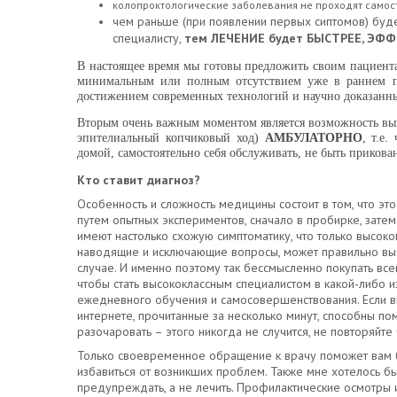
колопроктологические заболевания не проходят самос
чем раньше (при появлении первых сиптомов) бу
специалисту,
тем ЛЕЧЕНИЕ будет БЫСТРЕЕ, ЭФ
В настоящее время мы готовы предложить своим пациен
минимальным или полным отсутствием уже в раннем по
достижением современных технологий и научно доказанн
Вторым очень важным моментом является возможность вы
эпителиальный копчиковый ход)
АМБУЛАТОРНО
, т.е
домой, самостоятельно себя обслуживать, не быть прикова
Кто ставит диагноз?
Особенность и сложность медицины состоит в том, что это
путем опытных экспериментов, сначало в пробирке, затем
имеют настолько схожую симптоматику, что только высок
наводящие и исключающие вопросы, может правильно вы
случае. И именно поэтому так бессмысленно покупать в
чтобы стать высококлассным специалистом в какой-либо 
ежедневного обучения и самосовершенствования. Если вы 
интернете, прочитанные за несколько минут, способны п
разочаровать – этого никогда не случится, не повторяйте
Только своевременное обращение к врачу поможет вам 
избавиться от возникших проблем. Также мне хотелось бы
предупреждать, а не лечить. Профилактические осмотр