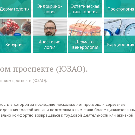
Эндокрино-
Эстетическая
Дерматология
Проктология
логия
гинекология
Анестезио
Дермато-
Хирургия
Кардиология
логия
венерология
ом проспекте (ЮЗАО).
вском проспекте (ЮЗАО).
ость, в которой за последние несколько лет произошли серьезные
едования толстой кишки и подготовка к ним стали более цивилизованны
мально комфортно возвращаться к трудовой деятельности или активной
.