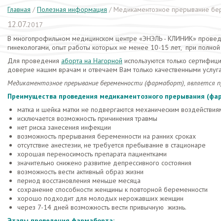
Главная
/
Полезная информация
/
Медикаментозное прерывание бер
12.07.
2017
В многопрофильном медицинском центре «ЭНЭЛЬ - КЛИНИК» провед
гинекологами, опыт работы которых не менее 10-15 лет, при полно
Для проведения
аборта на Нагорной
используются только сертифиц
доверие нашим врачам и отвечаем Вам только качественными услуг
Медикаментозное прерывание беременности (фармаборт), является пр
Преимущества проведения медикаментозного прерывания (фар
матка и шейка матки не подвергаются механическим воздействия
исключается возможность причинения травмы
нет риска занесения инфекции
возможность прерывания беременности на ранних сроках
отсутствие анестезии, не требуется пребывание в стационаре
хорошая переносимость препарата пациентками
значительно снижено развитие депрессивного состояния
возможность вести активный образ жизни
период восстановления меньше месяца
сохранение способности женщины к повторной беременности
хорошо подходит для молодых нерожавших женщин
через 7-14 дней возможность вести привычную жизнь.
Этапы проведения фармаборта: