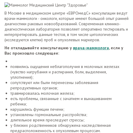
В Москве в медицинском центре «ЕВРОмедС» консультации ведут
врачи-маммологи - онкологи, которые имеют большой опыт ранней
диагностики раковых новообразований. Современная клинико-
диагностическая лаборатория позволяет оперативно тестировать и
интерпретировать данные тестов, в том числе цитологических
(исследуются клетки) проб и опухолевых маркеров.
Не откладывайте консультацию у
врача-маммолога
, если у
Вас произошло следующее:
появились ощущения неблагополучия в молочных железах
(чувство нагрубания и распирания, боли, выделения,
уплотнения);
сопутствуют или были перенесены заболевания
репродуктивных органов;
травмировалась молочная железа;
есть проблемы, связанные с зачатием и вынашиванием
ребенка;
нарушились функции печени;
установлены гормональные расстройства;
длительное время преследуют стрессы;
у близких родственников обнаружена наследственная
предрасположенность к опухолевым процессам.