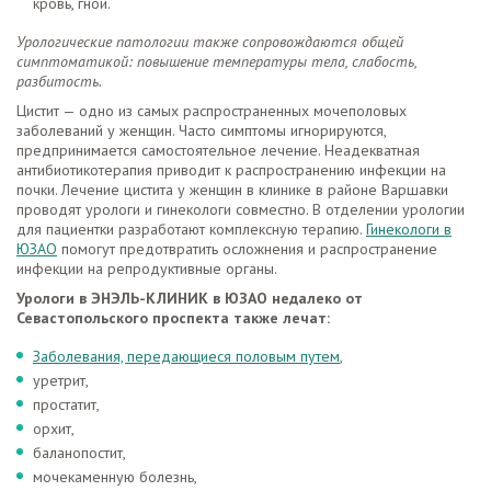
кровь, гной.
Урологические патологии также сопровождаются общей
симптоматикой: повышение температуры тела, слабость,
разбитость.
Цистит — одно из самых распространенных мочеполовых
заболеваний у женщин. Часто симптомы игнорируются,
предпринимается самостоятельное лечение. Неадекватная
антибиотикотерапия приводит к распространению инфекции на
почки. Лечение цистита у женщин в клинике в районе Варшавки
проводят урологи и гинекологи совместно. В отделении урологии
для пациентки разработают комплексную терапию.
Гинекологи в
ЮЗАО
помогут предотвратить осложнения и распространение
инфекции на репродуктивные органы.
Урологи в ЭНЭЛЬ-КЛИНИК в ЮЗАО недалеко от
Севастопольского проспекта также лечат:
Заболевания, передающиеся половым путем
,
уретрит,
простатит,
орхит,
баланопостит,
мочекаменную болезнь,