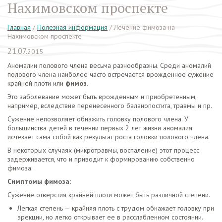
Нахимовском проспекте
Главная
/
Полезная информация
/
Лечение фимоза на
Нахимовском проспекте
21.07.
2015
Аномалии полового члена весьма разнообразны. Среди аномалий
полового члена наиболее часто встречается врожденное сужение
крайней плоти или
фимоз
.
Это заболевание может быть врожденным и приобретенным,
например, вследствие перенесенного баланопостита, травмы и пр.
Сужение непозволяет обнажить
головку полового члена. У
большинства детей в течении первых 2 лет жизни аномалия
исчезает сама собой как результат роста головки полового члена.
В некоторых случаях (микротравмы, воспаление) этот процесс
задерживается, что и приводит к формированию собственно
фимоза.
Симптомы фимоза:
Сужение отверстия крайней плоти может быть различной степени.
Легкая степень — крайняя плоть с трудом обнажает головку при
эрекции, но легко открывает ее в расслабленном состоянии.