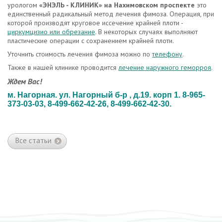
урологом
«ЭНЭЛЬ - КЛИНИК» на Нахимовском проспекте
это
единственный радикальный метод лечения фимоза. Операция, при
которой производят круговое иссечение крайней плоти -
циркумцизио или обрезание
. В некоторых случаях выполняют
пластические операции с сохранением крайней плоти.
Уточнить стоимость лечения фимоза можно по
телефону
.
Также в нашей клинике проводится
лечение наружного геморроя
.
Ждем Вас!
м. Нагорная. ул. Нагорный б-р , д.19. корп 1. 8-965-
373-03-03, 8-499-662-42-26, 8-499-662-42-30.
Все статьи