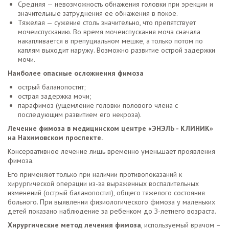
Средняя — невозможность обнажения головки при эрекции и
значительные затруднения ее обнажения в покое.
Тяжелая — сужение столь значительно, что препятствует
мочеиспусканию. Во время мочеиспускания моча сначала
накапливается в препуциальном мешке, а только потом по
каплям выходит наружу. Возможно развитие острой задержки
мочи.
Наиболее опасные осложнения фимоза
острый баланопостит;
острая задержка мочи;
парафимоз (ущемление головки полового члена с
последующим развитием его некроза).
Лечение фимоза в медицинском центре «ЭНЭЛЬ - КЛИНИК»
на Нахимовском проспекте.
Консервативное лечение лишь временно уменьшает проявления
фимоза.
Его применяют только при наличии противопоказаний к
хирургической операции из-за выраженных воспалительных
изменений (острый баланопостит), общего тяжелого состояния
больного. При выявлении физиологического фимоза у маленьких
детей показано наблюдение за ребенком до З-летнего возраста.
Хирургические метод лечения фимоза
, используемый врачом –