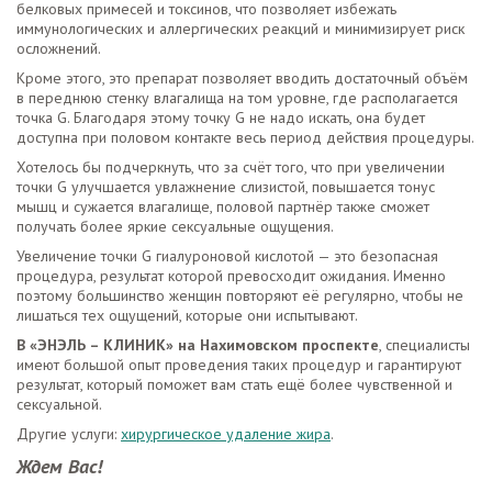
белковых примесей и токсинов, что позволяет избежать
иммунологических и аллергических реакций и минимизирует риск
осложнений.
Кроме этого, это препарат позволяет вводить достаточный объём
в переднюю стенку влагалища на том уровне, где располагается
точка G. Благодаря этому точку G не надо искать, она будет
доступна при половом контакте весь период действия процедуры.
Хотелось бы подчеркнуть, что за счёт того, что при увеличении
точки G улучшается увлажнение слизистой, повышается тонус
мышц и сужается влагалище, половой партнёр также сможет
получать более яркие сексуальные ощущения.
Увеличение точки G гиалуроновой кислотой — это безопасная
процедура, результат которой превосходит ожидания. Именно
поэтому большинство женщин повторяют её регулярно, чтобы не
лишаться тех ощущений, которые они испытывают.
В «ЭНЭЛЬ – КЛИНИК» на Нахимовском проспекте
, специалисты
имеют большой опыт проведения таких процедур и гарантируют
результат, который поможет вам стать ещё более чувственной и
сексуальной.
Другие услуги:
хирургическое удаление жира
.
Ждем Вас!