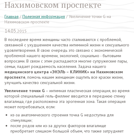
Нахимовском проспекте
Главная
/
Полезная информация
/
Увеличение точки G на
Нахимовском проспекте
14.05.
2015
В последнее время женщины часто сталкиваются с проблемой,
связанной с ухудшением качества интимнной жизни и сексуального
удовлетворения. В свою очередь это связано с экономической
проблемой нашего времени, экологией, социально - бытовыми
вопросами. В связи с этим распадаются многие супружеские пары,
семьи, падает рождаемость населения. Задача нашего
медицинского центра «ЭНЭЛЬ – КЛИНИК» на Нахимовском
проспекте
, помочь нашим женщинам ощутить все краски жизни,
улучшить качество сексуальной жизни.
Увеличение точки G
– интимная пластическая операция, во время
которой специальный гель-филлинг вводится в переднюю стенку
влагалища, где расположена эта эрогенная зона. Такая операция
может потребоваться, если:
из-за анатомического строения точка G недоступна для
стимуляции;
после родов или из-за других факторов влагалище
приобретает слишком большой объем, что также затрудняет