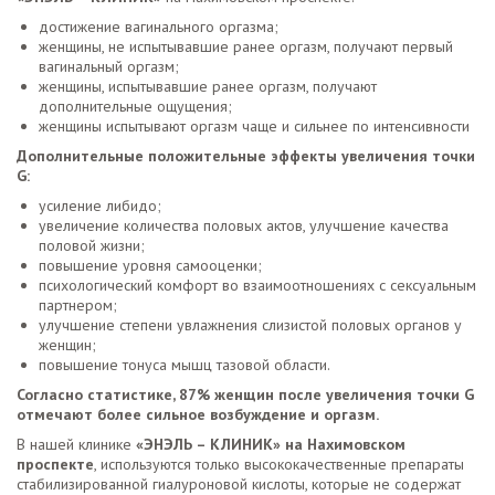
достижение вагинального оргазма;
женщины, не испытывавшие ранее оргазм, получают первый
вагинальный оргазм;
женщины, испытывавшие ранее оргазм, получают
дополнительные ощущения;
женщины испытывают оргазм чаще и сильнее по интенсивности
Дополнительные положительные эффекты увеличения точки
G:
усиление либидо;
увеличение количества половых актов, улучшение качества
половой жизни;
повышение уровня самооценки;
психологический комфорт во взаимоотношениях с сексуальным
партнером;
улучшение степени увлажнения слизистой половых органов у
женщин;
повышение тонуса мышц тазовой области.
Согласно статистике, 87% женщин после увеличения точки G
отмечают более сильное возбуждение и оргазм.
В нашей клинике
«ЭНЭЛЬ – КЛИНИК» на Нахимовском
проспекте
, используются только высококачественные препараты
стабилизированной гиалуроновой кислоты, которые не содержат