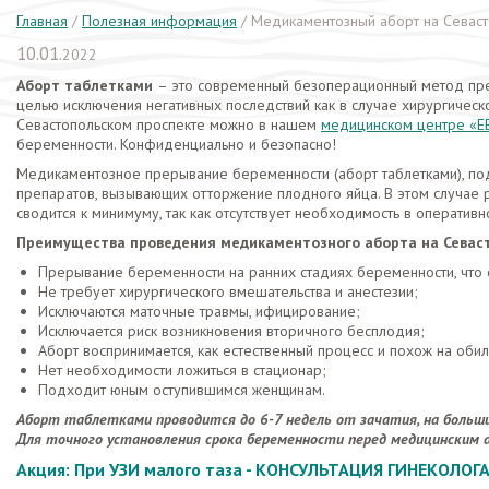
Главная
/
Полезная информация
/
Медикаментозный аборт на Севаст
10.01.
2022
Аборт таблетками
– это современный безоперационный метод пр
целью исключения негативных последствий как в случае хирургическ
Севастопольском проспекте
можно в нашем
медицинском центре «
беременности. Конфиденциально и безопасно!
Медикаментозное прерывание беременности (аборт таблетками), п
препаратов, вызывающих отторжение плодного яйца. В этом случае 
сводится к минимуму, так как отсутствует необходимость в оператив
Преимущества проведения медикаментозного аборта на Севас
Прерывание беременности на ранних стадиях беременности, что 
Не требует хирургического вмешательства и анестезии;
Исключаются маточные травмы, ифицирование;
Исключается риск возникновения вторичного бесплодия;
Аборт воспринимается, как естественный процесс и похож на оби
Нет необходимости ложиться в стационар;
Подходит юным оступившимся женщинам.
Аборт таблетками проводится до 6-7 недель от зачатия, на больш
Для точного установления срока беременности перед медицинским
Акция: При УЗИ малого таза - КОНСУЛЬТАЦИЯ ГИНЕКОЛОГА