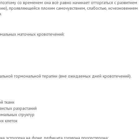
 поэтому со временем она всё равно начинает отторгаться с развитием
вию), проявляющейся плохим самочувствием, слабостью, исчезновением
.
омальных маточных кровотечений:
льной гормональной терапии (вне ожидаемых дней кровотечений).
й ткани
зистых разрастаний
омальных структур
их клеток
она эстрогена на фоне дефицита гормона прогестерона;