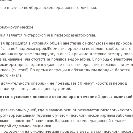
но в случае подборапослеоперационного лечения.
рияхирургическое.
я является гистероскопия и гистерорезектоскопия.
рая проводится в условиях общей анестезии с использованием прибора
щейся в ней видеокамерой.Форма гистероскопа позволяет свободно его
 помощью видеокамеры хирургу в онлайн режиме доступна осмотру поло
зии, наличие или отсутствие полипов эндометрия. С помощью электриче
еокамеры, производится удаление очагов гиперплазии, полипов эндоме
спаек (синехий). Во время операции в обязательном порядке берется
ного канала.
должительность операции не превышает 30 минут, короткий период
т же день отпустить пациентку домой.
ится в условиях дневного стационара в течение 1 дня, с выпиской
резнесколько дней, где в зависимости от результатов гистологического
противорецидивная терапия с учетом гистологической картины заболева
планов конкретной пациентки. Варианты послеоперационной терапии
аждой отдельной пациентки.
 подозрения на онкологический процесс в результатах гистологическог