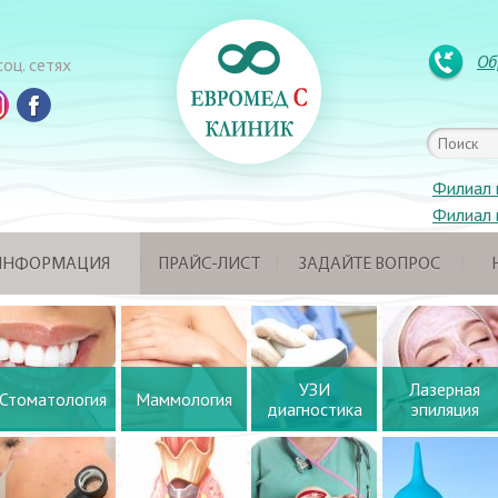
Об
оц. сетях
Филиал 
Филиал 
 ИНФОРМАЦИЯ
ПРАЙС-ЛИСТ
ЗАДАЙТЕ ВОПРОС
УЗИ
Лазерная
Стоматология
Маммология
диагностика
эпиляция