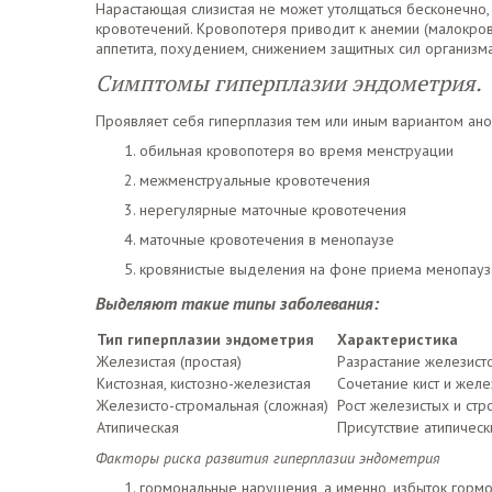
Нарастающая слизистая не может утолщаться бесконечно,
кровотечений. Кровопотеря приводит к анемии (малокро
аппетита, похудением, снижением защитных сил организма
Симптомы гиперплазии эндометрия.
Проявляет себя гиперплазия тем или иным вариантом ан
обильная кровопотеря во время менструации
межменструальные кровотечения
нерегулярные маточные кровотечения
маточные кровотечения в менопаузе
кровянистые выделения на фоне приема менопауза
Выделяют такие типы заболевания:
Тип гиперплазии эндометрия
Характеристика
Железистая (простая)
Разрастание железисто
Кистозная, кистозно-железистая
Сочетание кист и желе
Железисто-стромальная (сложная)
Рост железистых и стр
Атипическая
Присутствие атипическ
Факторы риска развития гиперплазии эндометрия
гормональные нарушения, а именно, избыток горм