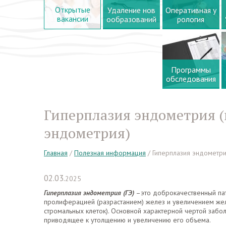
Открытые
Удаление нов
Оперативная у
вакансии
ообразований
рология
Программы
обследования
Гиперплазия эндометрия (
эндометрия)
Главная
/
Полезная информация
/
Гиперплазия эндометри
02.03.
2025
Гиперплазия эндометрия (ГЭ)
–это доброкачественный пат
пролиферацией (разрастанием) желез и увеличением жел
стромальных клеток). Основной характерной чертой забол
приводящее к утолщению и увеличению его объема.