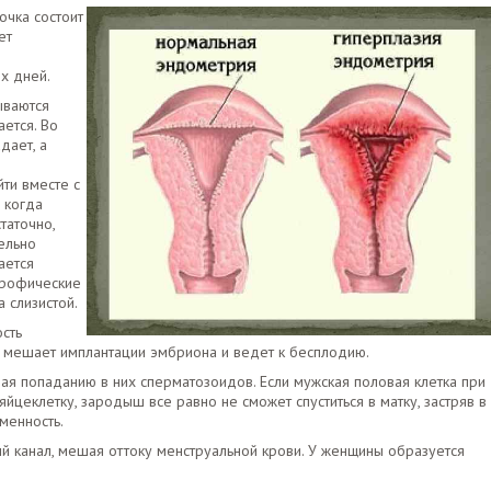
очка состоит
ет
х дней.
ываются
ется. Во
дает, а
я
ти вместе с
 когда
таточно,
тельно
ается
ртрофические
 слизистой.
сть
м, мешает имплантации эмбриона и ведет к бесплодию.
ая попаданию в них сперматозоидов. Если мужская половая клетка при
йцеклетку, зародыш все равно не сможет спуститься в матку, застряв в
менность.
й канал, мешая оттоку менструальной крови. У женщины образуется