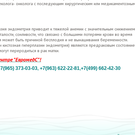
еколога- онколога с последующим хирургическим или медикаментозны
азия эндометрия приводит к тяжелой анемии с значительным снижением
алости, сонливости, что связано с большими потерями крови во время
я может быть причиной бесплодия и не вынашивания беременности.
 кистозная гиперплазии эндометрия) являются предраковым состояние
могут переродиться в рак матки.
нтре "ЕвромедС"!
+7(965) 373-03-03,
+7(963) 622-22-81
,+7(499) 662-42-30