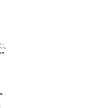
сть
ской
трия
ния,
о