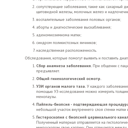
сопутствующие заболевания, такие как: сахарный 
щитовидной железы, молочных желез и надпочечн
воспалительные заболевания половых органов;
аборты и диагностические выскабливания;
аденомиозимиома матки;
синдром поликистозных яичников;
наследственная расположенность.
Обследования, которые помогут выявить и поставить диа
Сбор анамнеза заболевания.
При общении с паци
предъявляет.
Общий гинекологический осмотр.
УЗИ органов малого таза.
У каждого заболевания 
помощью УЗ-исследования можно измерить толщину
менопаузы.
Пайпель-биопсия - подтверждающая процедур
небольшой участок внутреннего слоя стенки матки 
Гистероскопия с биопсией цервикального кана
Полученный материал отправляется на гистологич
микроскопом свою картину. Они отличаются между 