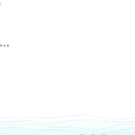
м
м и в