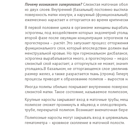
Почему возникает гиперплазия?
Слизистая маточная обол
из двух слоев. Внутренний (базальный) постоянно выстила
поверхность матки изнутри, а наружный (функциональный)
ежемесячно нарастает и отторгается во время критически
В первой половине цикла в организме женщины вырабат
эстрогены, под воздействием которых эндометрий утолща
второй фазе после овуляции концентрация эстрогенов па
прогестерона – растёт. Это запускает процесс отторжени
функционального слоя, который впоследствии должен вый
менструальной кровью. Но при гормональном дисбалансе,
эстрогена вырабатывается много, а прогестерона – недос
слизистый слой нарастает, а отторгнуться не может, значи
утолщаясь.В базальном, не отторгающемся слое увеличив
размер желез, а также разрастается ткань (строма). Гипе
процессы приводят к образованию полипов – выростов на
Иногда полипы обильно покрывают внутреннюю поверхно
слизистой матки. Такое состояние, называемое полипозо
Крупные наросты закрывают вход в маточные трубы, меш
полипозе сможет проникнуть в яйцевод и оплодотворить я
трубе, перекрытой полипом. Возникает внематочная бере
Полипозные наросты могут закрывать вход в цервикальны
гематометра – кровяное скопление в маточной полости.