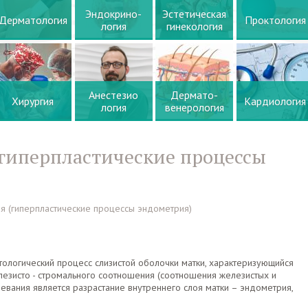
Эндокрино-
Эстетическая
Дерматология
Проктология
логия
гинекология
Анестезио
Дермато-
Хирургия
Кардиология
логия
венерология
гиперпластические процессы
я (гиперпластические процессы эндометрия)
ологический процесс слизистой оболочки матки, характеризующийся
езисто - стромального соотношения (соотношения железистых и
евания является разрастание внутреннего слоя матки – эндометрия,