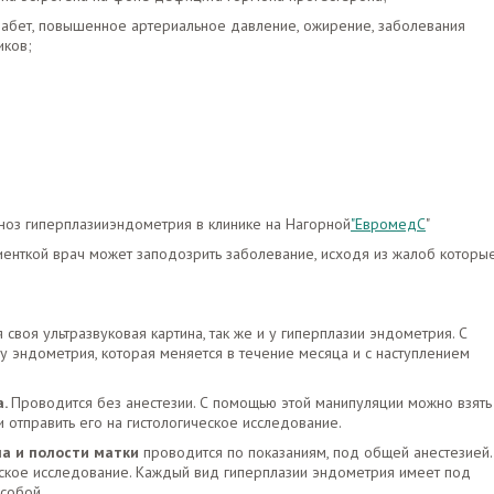
диабет, повышенное артериальное давление, ожирение, заболевания
иков;
гноз гиперплазииэндометрия в клинике на Нагорной
"ЕвромедС
"
енткой врач может заподозрить заболевание, исходя из жалоб которы
своя ультразвуковая картина, так же и у гиперплазии эндометрия. С
 эндометрия, которая меняется в течение месяца и с наступлением
а.
Проводится без анестезии. С помощью этой манипуляции можно взять
и отправить его на гистологическое исследование.
ла и полости матки
проводится по показаниям, под общей анестезией.
еское исследование. Каждый вид гиперплазии эндометрия имеет под
собой.