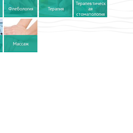
Терапевтическ
Флебология
Терапия
ая
стоматология
Массаж