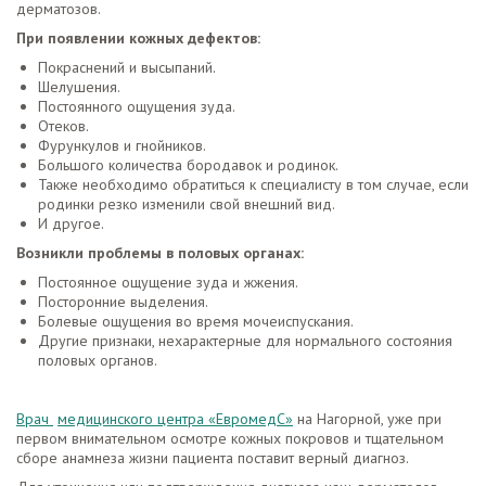
дерматозов.
При появлении кожных дефектов:
Покраснений и высыпаний.
Шелушения.
Постоянного ощущения зуда.
Отеков.
Фурункулов и гнойников.
Большого количества бородавок и родинок.
Также необходимо обратиться к специалисту в том случае, если
родинки резко изменили свой внешний вид.
И другое.
Возникли проблемы в половых органах:
Постоянное ощущение зуда и жжения.
Посторонние выделения.
Болевые ощущения во время мочеиспускания.
Другие признаки, нехарактерные для нормального состояния
половых органов.
Врач
медицинского центра «ЕвромедС»
на Нагорной, уже при
первом внимательном осмотре кожных покровов и тщательном
сборе анамнеза жизни пациента поставит верный диагноз.