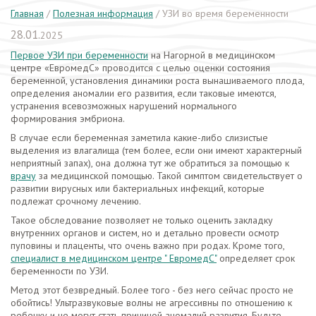
Главная
/
Полезная информация
/
УЗИ во время беременности
28.01.
2025
Первое УЗИ при беременности
на Нагорной в медицинском
центре «ЕвромедС» проводится с целью оценки состояния
беременной, установления динамики роста вынашиваемого плода,
определения аномалии его развития, если таковые имеются,
устранения всевозможных нарушений нормального
формирования эмбриона.
В случае если беременная заметила какие-либо слизистые
выделения из влагалища (тем более, если они имеют характерный
неприятный запах), она должна тут же обратиться за помощью к
врачу
за медицинской помощью. Такой симптом свидетельствует о
развитии вирусных или бактериальных инфекций, которые
подлежат срочному лечению.
Такое обследование позволяет не только оценить закладку
внутренних органов и систем, но и детально провести осмотр
пуповины и плаценты, что очень важно при родах. Кроме того,
специалист в медицинском центре " ЕвромедС"
определяет срок
беременности по УЗИ.
Метод этот безвредный. Более того - без него сейчас просто не
обойтись! Ультразвуковые волны не агрессивны по отношению к
ребенку и не могут стать причиной аномалий развития. Будьте