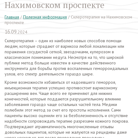
Нахимовском проспекте
Главная
/
Полезная информация
/
Склеротерапия на Нахимовском
проспекте
16.09.
2024
Склеротерапия – один из наиболее новых способов помощи
людям, которые страдают от варикоза любой локализации или
поражения сосудистой сеткой, звездочками, куперозом в
классическом понимании недуга. Несмотря на то, что широкой
публике метод больше известен в качестве действенного
инструмента для борьбы против воспаленных геморроидальных
узлов, его спектр деятельности гораздо шире.
Кроме возможности избавиться от надоевшего геморроя,
инъекционная терапия успешно противостоит варикозному
расширению вен. Чаще всего ее применяют для нижних
конечностей, которые поддаются разрушительному влиянию
заболевания гораздо чаще остальных частей тела. Медики
полюбили этот метод за счет его простоты исполнения. Сами
пациенты высоко оценили его за безболезненность и отсутствие
надобности сопровождать терапию разрезами кожного покрова.
Подтверждают атравматичность многочисленные отзывы
довольных пациентов, которые не жалуются на рецидивы даже
через несколько лет после проведения процедуры.