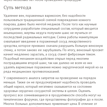
Суть метода
Удаление вен, пораженных варикозом, без надобности
пользоваться традиционной схемой повреждения кожного
покрова, давно было мечтой медиков. После того как научные
сотрудники разработали специальный состав, который вводится
инъекционно, жертвы недуга получили шанс не мучиться от
последствий радикальных методик. Схема работы манипуляции
охватывает введение в пораженный сосуд лекарственного
средства, которое призвано сначала разрушить больную венозную
стенку, а потом заново ее зарубцевать. По итогу, венозный просвет
начнет медленно зарастать, а сосуд станет фиброзным тяжом.
Подобный механизм воздействия открыл перед многими
пострадавшими второй шанс, так как далеко не всем из них
удалять варикозные поражения можно хирургической мерой из-за
ряда медицинских противопоказаний.
У современного аналога запретов на проведение на порядок
меньше. Также он не предусматривает надобность проводить
общий наркоз, который негативно сказывается на состоянии
здоровья сердечно-сосудистой системы в целом. Оценить
прогресс все сомневающиеся в продуктивности способа могут на
тематических форумах, где представлены фотографии до и после.
Многих больных дополнительно привлекает цена. В отличие от