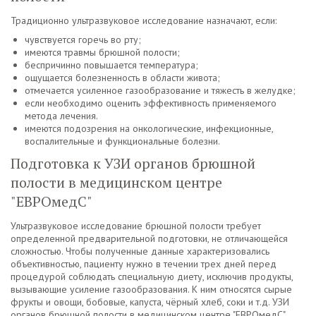
Традиционно ультразвуковое исследование назначают, если:
чувствуется горечь во рту;
имеются травмы брюшной полости;
беспричинно повышается температура;
ощущается болезненность в области живота;
отмечается усиленное газообразование и тяжесть в желудке;
если необходимо оценить эффективность применяемого
метода лечения.
имеются подозрения на онкологические, инфекционные,
воспалительные и функциональные болезни.
Подготовка к УЗИ органов брюшной
полости в медицинском центре
"ЕВРОмедС"
Ультразвуковое исследование брюшной полости требует
определенной предварительной подготовки, не отличающейся
сложностью. Чтобы полученные данные характеризовались
объективностью, пациенту нужно в течении трех дней перед
процедурой соблюдать специальную диету, исключив продукты,
вызывающие усиление газообразования. К ним относятся сырые
фрукты и овощи, бобовые, капуста, чёрный хлеб, соки и т.д. УЗИ
органов брюшной полости в медицинском центре "ЕВРОмедС"