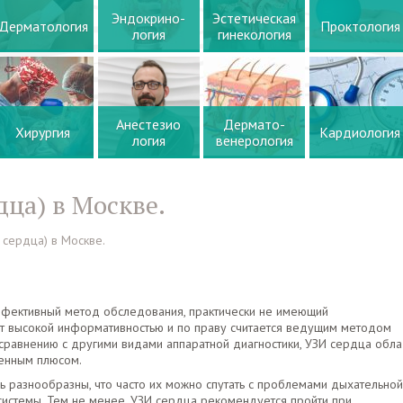
Эндокрино-
Эстетическая
Дерматология
Проктология
логия
гинекология
Анестезио
Дермато-
Хирургия
Кардиология
логия
венерология
ца) в Москве.
сердца) в Москве.
ффективный метод обследования, практически не имеющий
т высокой информативностью и по праву считается ведущим методом
 сравнению с другими видами аппаратной диагностики, УЗИ сердца обл
ненным плюсом.
 разнообразны, что часто их можно спутать с проблемами дыхательной
системы. Тем не менее, УЗИ сердца рекомендуется пройти при