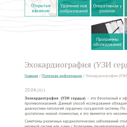
Открытые
Удаление нов
Оперативная у
вакансии
ообразований
рология
Программы
обследования
Эхокардиография (УЗИ серд
Главная
/
Полезная информация
/
Эхокардиография (УЗИ 
20.04.
2021
Эхокардиография
(УЗИ сердца)
– это безопасный и э
противопоказаний. Данный способ исследования обладае
диагностики патологий сердечно-сосудистой системы. По
достаточно низкой стоимостью, и это является его несом
Симптомы различных кардиологических заболеваний столь
нервной систем или даже с болезнями пищеварительной 