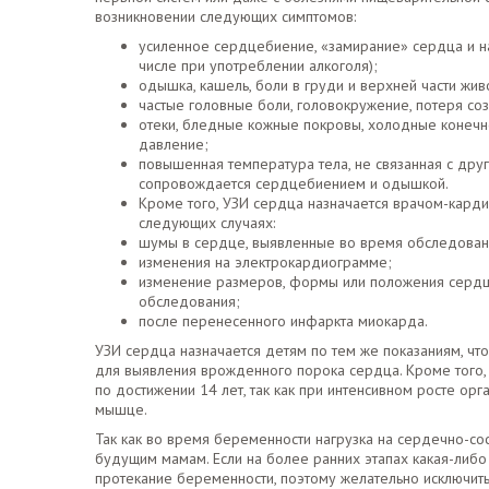
возникновении следующих симптомов:
усиленное сердцебиение, «замирание» сердца и н
числе при употреблении алкоголя);
одышка, кашель, боли в груди и верхней части жив
частые головные боли, головокружение, потеря соз
отеки, бледные кожные покровы, холодные конечн
давление;
повышенная температура тела, не связанная с дру
сопровождается сердцебиением и одышкой.
Кроме того, УЗИ сердца назначается врачом-карди
следующих случаях:
шумы в сердце, выявленные во время обследова
изменения на электрокардиограмме;
изменение размеров, формы или положения сердц
обследования;
после перенесенного инфаркта миокарда.
УЗИ сердца назначается детям по тем же показаниям, чт
для выявления врожденного порока сердца. Кроме того
по достижении 14 лет, так как при интенсивном росте о
мышце.
Так как во время беременности нагрузка на сердечно-со
будущим мамам. Если на более ранних этапах какая-либо 
протекание беременности, поэтому желательно исключить