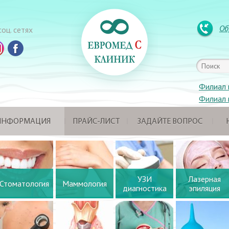
Об
оц. сетях
Филиал 
Филиал 
 ИНФОРМАЦИЯ
ПРАЙС-ЛИСТ
ЗАДАЙТЕ ВОПРОС
УЗИ
Лазерная
Стоматология
Маммология
диагностика
эпиляция