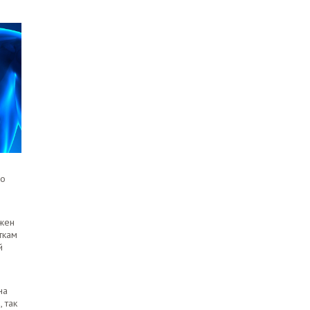
го
ажен
ткам
й
на
 так