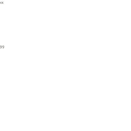
их
/99