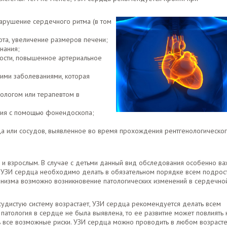
арушение сердечного ритма (в том
ота, увеличение размеров печени;
нания;
ости, повышенное артериальное
гими заболеваниями, которая
ологом или терапевтом в
ния с помощью фонендоскопа;
а или сосудов, выявленное во время прохождения рентгенологическо
о и взрослым. В случае с детьми данный вид обследования особенно в
, УЗИ сердца необходимо делать в обязательном порядке всем подрос
рганизма возможно возникновение патологических изменений в сердечно
судистую систему возрастает, УЗИ сердца рекомендуется делать всем
патология в сердце не была выявлена, то ее развитие может повлиять 
 все возможные риски. УЗИ сердца можно проводить в любом возрасте,