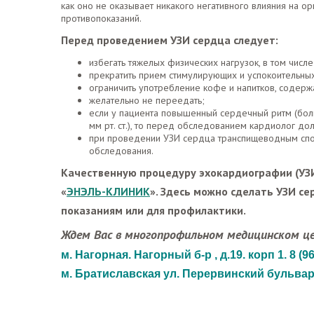
как оно не оказывает никакого негативного влияния на ор
противопоказаний.
Перед проведением УЗИ сердца следует:
избегать тяжелых физических нагрузок, в том числе
прекратить прием стимулирующих и успокоительных
ограничить употребление кофе и напитков, содер
желательно не переедать;
если у пациента повышенный сердечный ритм (бол
мм рт. ст.), то перед обследованием кардиолог дол
при проведении УЗИ сердца транспищеводным спос
обследования.
Качественную процедуру эхокардиографии (УЗИ
«
ЭНЭЛЬ-КЛИНИК
». Здесь можно сделать УЗИ се
показаниям или для профилактики.
Ждем Вас в многопрофильном медицинском ц
м. Нагорная. Нагорный б-р , д.19. корп 1. 8 (96
м. Братиславская ул. Перервинский бульвар 21