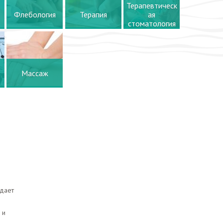
Терапевтическ
Флебология
Терапия
ая
стоматология
Массаж
адает
 и