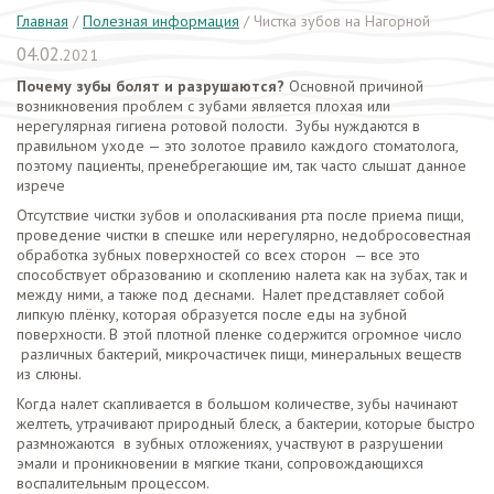
Главная
/
Полезная информация
/
Чистка зубов на Нагорной
04.02.
2021
Почему зубы болят и разрушаются?
Основной причиной
возникновения проблем с зубами является плохая или
нерегулярная гигиена ротовой полости. Зубы нуждаются в
правильном уходе — это золотое правило каждого стоматолога,
поэтому пациенты, пренебрегающие им, так часто слышат данное
изрече
Отсутствие чистки зубов и ополаскивания рта после приема пищи,
проведение чистки в спешке или нерегулярно, недобросовестная
обработка зубных поверхностей со всех сторон — все это
способствует образованию и скоплению налета как на зубах, так и
между ними, а также под деснами. Налет представляет собой
липкую плёнку, которая образуется после еды на зубной
поверхности. В этой плотной пленке содержится огромное число
различных бактерий, микрочастичек пищи, минеральных веществ
из слюны.
Когда налет скапливается в большом количестве, зубы начинают
желтеть, утрачивают природный блеск, а бактерии, которые быстро
размножаются в зубных отложениях, участвуют в разрушении
эмали и проникновении в мягкие ткани, сопровождающихся
воспалительным процессом.