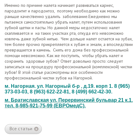
Именно по причине налета начинает развиваться кариес,
пародонтит и пародонтоз, поэтому необходимо как можно
раньше качественно удалить заболевание.Ежедневно мы
пытаемся самостоятельно убрать налет, путем использования
зубной щетки и пасты. Но данной меры недостаточно: налет
скапливается и на таких участках рта, откуда его невозможно
извлечь даже зубной нитью. Чем дольше налет остается на зубах,
тем более прочно прикрепляется к зубам и эмали, а впоследствии
превращается в камень. Снять его дома без профессиональной
помощи невозможно. Как же поступить, чтобы убрать налет и
сохранить здоровье зубов? Ответ довольно просто: следует
записаться на процедуру профессиональной (комплексной) чистки
зубов! В этой статье рассмотрены все особенности
профессиональной чистки зубов на Нагорной.
м. Нагорная. ул. Нагорный б-р , д.19. корп 1. 8 (965)
373-03-03,
8 (963) 622-22-81
, 8 (499) 662-42-30.
м. Братиславская ул. Перервинский бульвар 21 к.1.
тел. 8-985-921-75-99 (ЕВРОмедС).
Все статьи